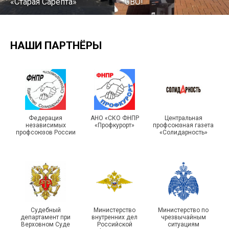
«Старая Сарепта»
СВО!
НАШИ ПАРТНЁРЫ
Турслет и Спартакиада –
IX Туристический слёт
праздники спорта и
Московской городской
туризма прошли в Омской
Федерация
АНО «СКО ФНПР
Центральная
независимых
«Профкурорт»
профсоюзная газета
организации Профсоюза
области
профсоюзов России
«Солидарность»
Судебный
Министерство
Министерство по
департамент при
внутренних дел
чрезвычайным
Чествование ветеранов
Верховном Суде
Российской
ситуациям