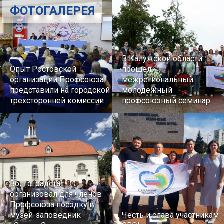
ФОТОГАЛЕРЕЯ
В Калужской области
Опыт Ростовской
прошел
организации Профсоюза
межрегиональный
представили на городской
молодежный
трехсторонней комиссии
профсоюзный семинар
Волгоградстат
организовал для членов
Профсоюза поездку в
музей-заповедник
Честь и слава участникам