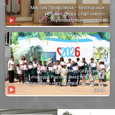
Миссия Профсоюза – безопасные
условия труда: старт нового
образовательного потока
Участников конкурса рисунков
«Народы России: вместе в труде и
единстве!» наградили в Ростове-на-
Дону