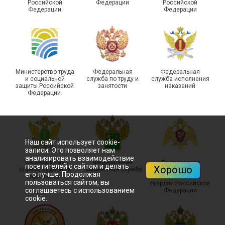
Российской
Федерации
Российской
боевых действий
Подписано соглашение с
Федерации
Федерации
Похвистневского района
ГУ ФССП по Самарской
Самарской области
области
Министерство труда
Федеральная
Федеральная
и социальной
служба по труду и
служба исполнения
защиты Российской
занятости
наказаний
Федерации.
29 первичных
профсоюзных
организаций ГУФСИН
России по Пермскому
Наш сайт использует cookie-
Единство традиций и сила
краю приняли участие в
записи. Это позволяет нам
духа
туристическом слете
анализировать взаимодействие
Федеральная
Федеральная
Федеральная
посетителей с сайтом и делать
Хорошо
служба судебных
таможенная служба
служба войск
его лучше. Продолжая
приставов
национальной
пользоваться сайтом, вы
гвардии Российской
соглашаетесь с использованием
Федерации
cookie.