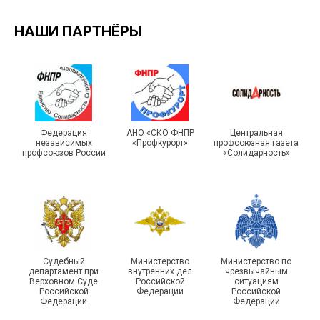
НАШИ ПАРТНЁРЫ
Турслет и Спартакиада –
IX Туристический слёт
праздники спорта и
Московской городской
туризма прошли в Омской
Федерация
АНО «СКО ФНПР
Центральная
независимых
«Профкурорт»
профсоюзная газета
организации Профсоюза
области
профсоюзов России
«Солидарность»
Судебный
Министерство
Министерство по
департамент при
внутренних дел
чрезвычайным
Чествование ветеранов
Верховном Суде
Российской
ситуациям
Российской
Федерации
Российской
боевых действий
Подписано соглашение с
Федерации
Федерации
Похвистневского района
ГУ ФССП по Самарской