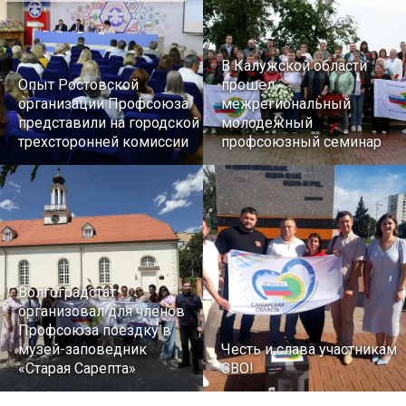
В Калужской области
Опыт Ростовской
прошел
организации Профсоюза
межрегиональный
представили на городской
молодежный
трехсторонней комиссии
профсоюзный семинар
Волгоградстат
организовал для членов
Профсоюза поездку в
музей-заповедник
Честь и слава участникам
«Старая Сарепта»
СВО!