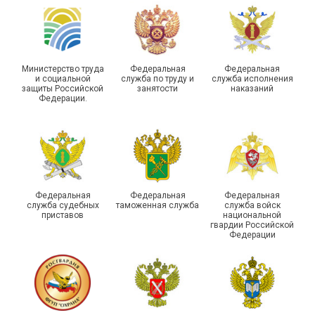
Самарской области
области
Министерство труда
Федеральная
Федеральная
и социальной
служба по труду и
служба исполнения
защиты Российской
занятости
наказаний
Федерации.
29 первичных
профсоюзных
организаций ГУФСИН
России по Пермскому
Единство традиций и сила
краю приняли участие в
духа
туристическом слете
Федеральная
Федеральная
Федеральная
служба судебных
таможенная служба
служба войск
приставов
национальной
гвардии Российской
Федерации
215-й юбилей