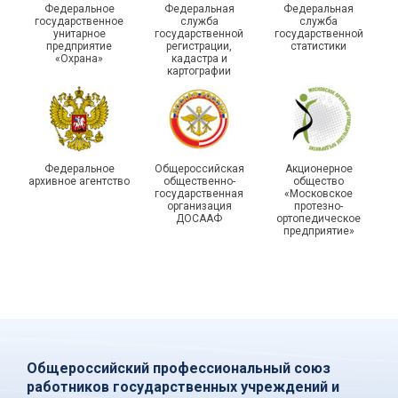
Федеральное
Федеральная
Федеральная
государственной
государственное
служба
служба
унитарное
государственной
государственной
статистики отметили в
Храбрым детям – добрые
предприятие
регистрации,
статистики
Республике Саха (Якутия)
подарки
«Охрана»
кадастра и
картографии
Федеральное
Общероссийская
Акционерное
архивное агентство
общественно-
общество
государственная
«Московское
организация
протезно-
ДОСААФ
ортопедическое
предприятие»
Общероссийский профессиональный союз
работников государственных учреждений и