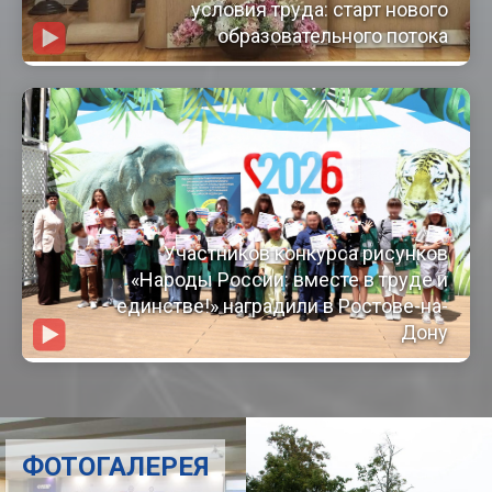
условия труда: старт нового
образовательного потока
Участников конкурса рисунков
«Народы России: вместе в труде и
единстве!» наградили в Ростове-на-
Дону
ФОТОГАЛЕРЕЯ