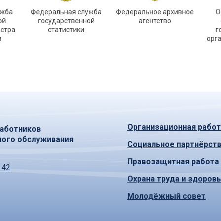
ужба
Федеральная служба
Федеральное архивное
О
ой
государственной
агентство
астра
статистики
г
и
орг
Организационная работ
аботников
ного обслуживания
Социальное партнёрст
Правозащитная работа
 42
Охрана труда и здоров
Молодёжный совет