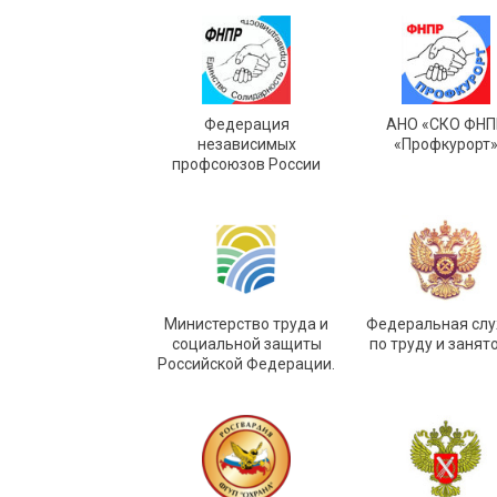
Федерация
АНО «СКО ФНП
независимых
«Профкурорт
профсоюзов России
Министерство труда и
Федеральная сл
социальной защиты
по труду и занят
Российской Федерации.