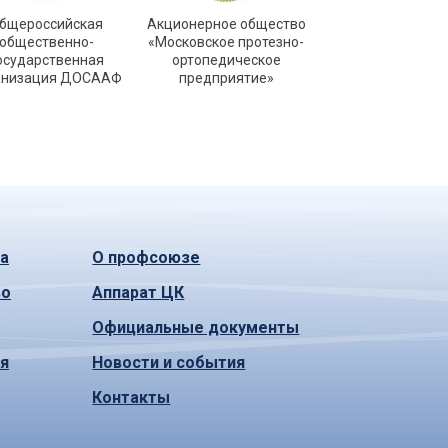
бщероссийская
Акционерное общество
общественно-
«Московское протезно-
осударственная
ортопедическое
анизация ДОСААФ
предприятие»
а
О профсоюзе
во
Аппарат ЦК
Официальные документы
ья
Новости и события
Контакты