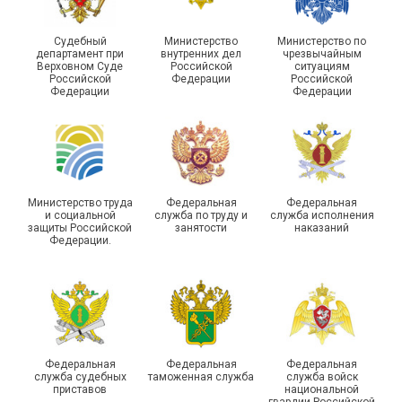
Судебный
Министерство
Министерство по
департамент при
внутренних дел
чрезвычайным
Верховном Суде
Российской
ситуациям
Российской
Федерации
Российской
Федерации
Федерации
Министерство труда
Федеральная
Федеральная
и социальной
служба по труду и
служба исполнения
защиты Российской
занятости
наказаний
Федерации.
Федеральная
Федеральная
Федеральная
служба судебных
таможенная служба
служба войск
приставов
национальной