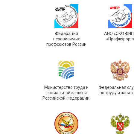
Федерация
АНО «СКО ФНП
независимых
«Профкурорт
профсоюзов России
Министерство труда и
Федеральная сл
социальной защиты
по труду и занят
Российской Федерации.