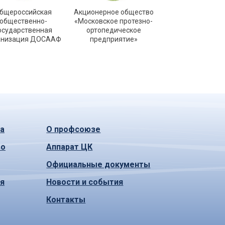
бщероссийская
Акционерное общество
общественно-
«Московское протезно-
осударственная
ортопедическое
анизация ДОСААФ
предприятие»
а
О профсоюзе
во
Аппарат ЦК
Официальные документы
ья
Новости и события
Контакты