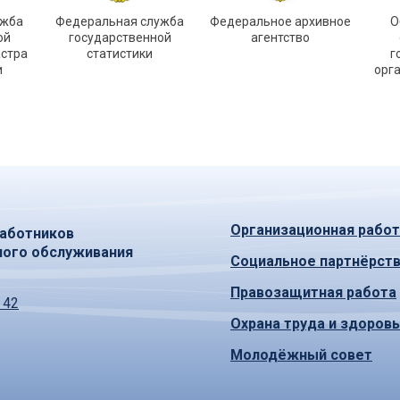
ужба
Федеральная служба
Федеральное архивное
О
ой
государственной
агентство
астра
статистики
г
и
орг
Организационная работ
аботников
ного обслуживания
Социальное партнёрст
Правозащитная работа
 42
Охрана труда и здоров
Молодёжный совет