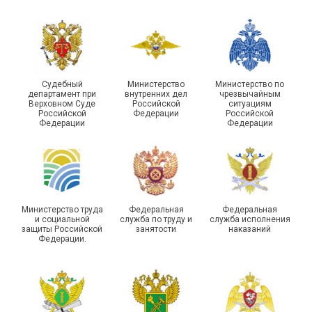
Судебный
Министерство
Министерство по
департамент при
внутренних дел
чрезвычайным
Верховном Суде
Российской
ситуациям
Российской
Федерации
Российской
Федерации
Федерации
Министерство труда
Федеральная
Федеральная
и социальной
служба по труду и
служба исполнения
защиты Российской
занятости
наказаний
Федерации.