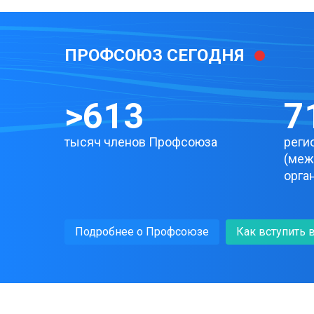
ПРОФСОЮЗ СЕГОДНЯ
>
721
8
тысяч членов Профсоюза
реги
(меж
орга
Подробнее о Профсоюзе
Как вступить