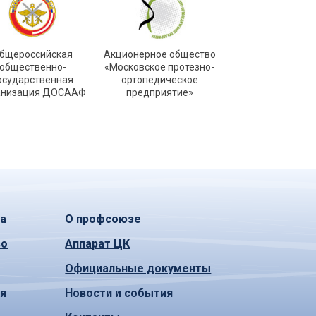
бщероссийская
Акционерное общество
общественно-
«Московское протезно-
осударственная
ортопедическое
анизация ДОСААФ
предприятие»
а
О профсоюзе
во
Аппарат ЦК
Официальные документы
ья
Новости и события