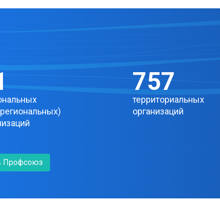
3
854
ональных
территориальных
региональных)
организаций
низаций
 в Профсоюз