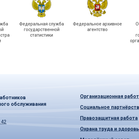
ужба
Федеральная служба
Федеральное архивное
О
ой
государственной
агентство
астра
статистики
г
и
орг
Организационная работ
аботников
ного обслуживания
Социальное партнёрст
Правозащитная работа
 42
Охрана труда и здоров