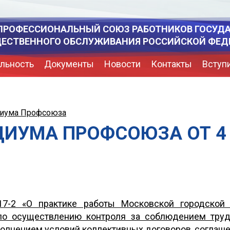
ПРОФЕССИОНАЛЬНЫЙ СОЮЗ РАБОТНИКОВ ГОСУД
ЩЕСТВЕННОГО ОБСЛУЖИВАНИЯ РОССИЙСКОЙ ФЕД
льность
Документы
Новости
Контакты
Вступ
диума Профсоюза
ИУМА ПРОФСОЮЗА ОТ 4 
7-2 «О практике работы Московской городской 
по осуществлению контроля за соблюдением трудо
полнением условий коллективных договоров, соглаше