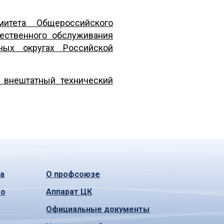
итета Общероссийского
ественного обслуживания
ых округах Российской
 внештатный технический
а
О профсоюзе
во
Аппарат ЦК
Официальные документы