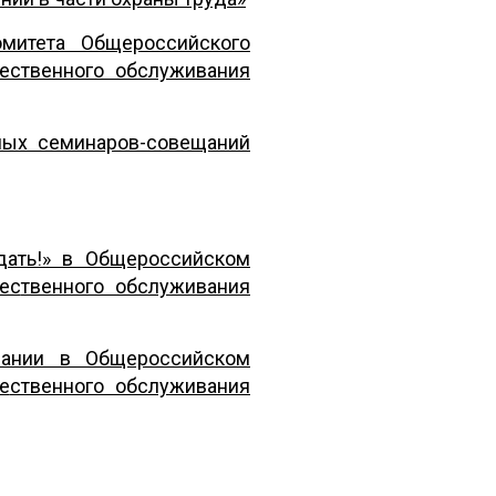
митета Общероссийского
ественного обслуживания
ных семинаров-совещаний
дать!» в Общероссийском
ес
твенного обслуживания
пании в Общероссийском
е
ственного обслуживания