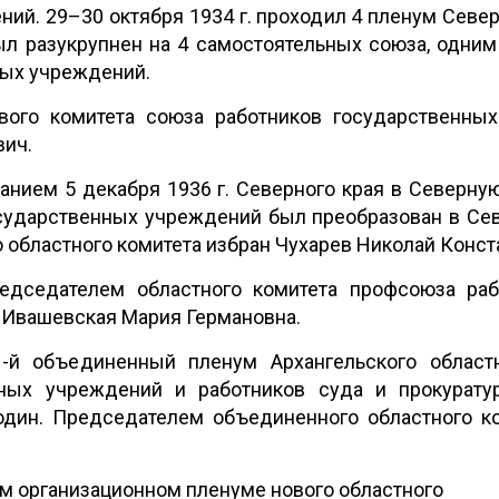
ий. 29–30 октября 1934 г. проходил 4 пленум Северн
ыл разукрупнен на 4 самостоятельных союза, одним
ных учреждений.
вого комитета союза работников государственны
вич.
анием 5 декабря 1936 г. Северного края в Северную
сударственных учреждений был преобразован в Сев
областного комитета избран Чухарев Николай Конст
редседателем областного комитета профсоюза ра
 Ивашевская Мария Германовна.
1-й объединенный пленум Архангельского област
нных учреждений и работников суда и прокурат
дин. Председателем объединенного областного ко
1-м организационном пленуме нового областного