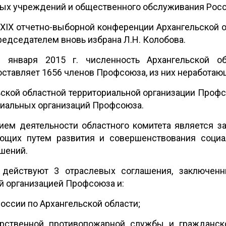
ных учреждений и общественного обслуживания Рос
 XXIX отчетно-выборной конференции Архангельской 
едседателем вновь избрана Л.Н. Колобова.
января 2015 г. численность Архангельской об
ставляет 1656 членов Профсоюза, из них неработаю
ьской областной территориальной организации Проф
риальных организаций Профсоюза.
ем деятельности областного комитета является з
ющих путем развития и совершенствования социа
шений.
действуют 3 отраслевых соглашения, заключен
й организацией Профсоюза и:
ссии по Архангельской области;
арственной противопожарной службы и гражданск