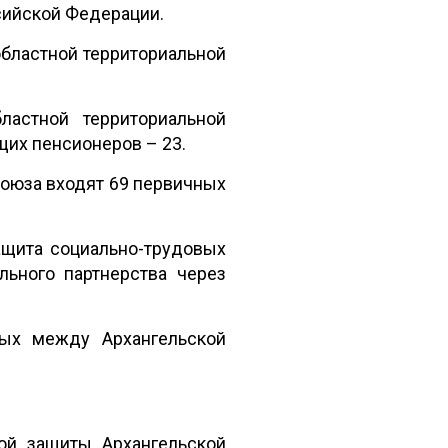
сийской Федерации.
областной территориальной
ластной территориальной
щих пенсионеров – 23.
союза входят 69 первичных
ащита социально-трудовых
льного партнерства через
ных между Архангельской
ой защиты Архангельской