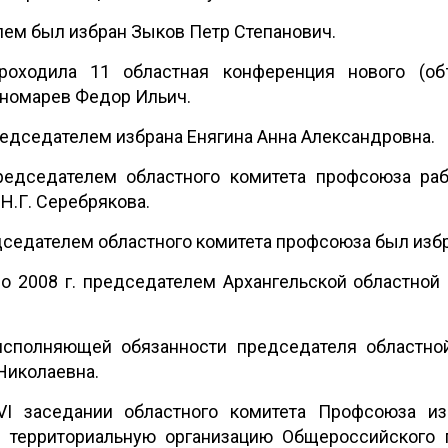
лем был избран Зыков Петр Степанович.
роходила 11 областная конференция нового (об
номарев Федор Ильич.
председателем избрана Енягина Анна Александровна.
редседателем областного комитета профсоюза ра
Н.Г. Серебрякова.
едседателем областного комитета профсоюза был избр
по 2008 г. председателем Архангельской областной 
 исполняющей обязанности председателя областно
Николаевна.
VI заседании областного комитета Профсоюза и
ю территориальную организацию Общероссийского 