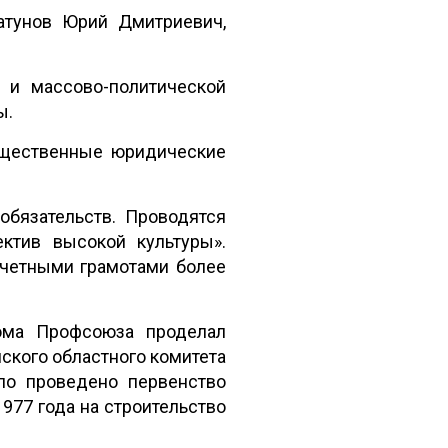
атунов Юрий Дмитриевич,
 и массово-политической
ы.
бщественные юридические
бязательств. Проводятся
ктив высокой культуры».
очетными грамотами более
ома Профсоюза проделал
ского областного комитета
ло проведено первенство
977 года на строительство