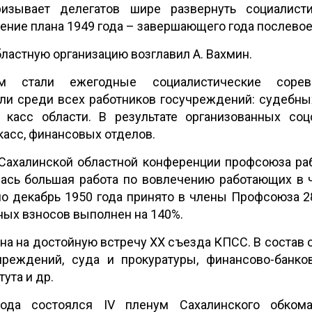
изывает делегатов шире развернуть социалист
ние плана 1949 года – завершающего года послевое
бластную организацию возглавил А. Вахмин.
м стали ежегодные социалистические сорев
ли среди всех работников госучреждений: судебны
х касс области. В результате организованных со
касс, финансовых отделов.
 Сахалинской областной конференции профсоюза ра
лась большая работа по вовлечению работающих в
по декабрь 1950 года принято в члены Профсоюза 2
ых взносов выполнен на 140%.
на на достойную встречу ХХ съезда КПСС. В состав
чреждений, суда и прокуратуры, финансово-банков
ута и др.
ода состоялся IV пленум Сахалинского обком