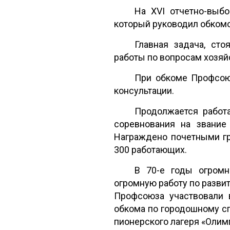
На XVI отчетно-выб
который руководил обкомом
Главная задача, ст
работы по вопросам хозяйс
При обкоме Профсою
консультации.
Продолжается работ
соревнования на звание
Награждено почетными гр
300 работающих.
В 70-е годы огром
огромную работу по разви
Профсоюза участвовали 
обкома по городошному сп
пионерского лагеря «Олимп