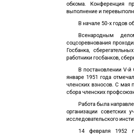
обкома. Конференция пр
выполнение и перевыполне
В начале 50-х годов о
Всенародным дело
соцсоревнования проходи
Госбанка, сберегательны
работники госбанков, сбер
В постановлении V-й
январе 1951 года отмеча
членских взносов. С мая 
сбора членских профсоюзн
Работа была направле
организации советских у
исследовательского инстит
14 февраля 1952 г