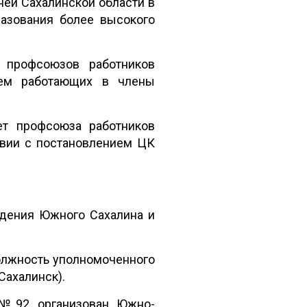
ней Сахалинской области в
разования более высокого
 профсоюзов работников
нием работающих в члены
ет профсоюза работников
твии с постановлением ЦК
ждения Южного Сахалина и
олжность уполномоченного
Сахалинск).
С №92 организован Южно-