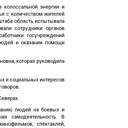
в колоссальной энергии и
ья с количеством жителей
сштаба область испытывала
вали сотрудники органов
работники госучреждений
людей и оказании помощи
новна, которая руководила
ых и социальных интересов
говоров.
Северах.
танию людей на боевых и
ная самодеятельность. В
инофильмов, спектаклей,