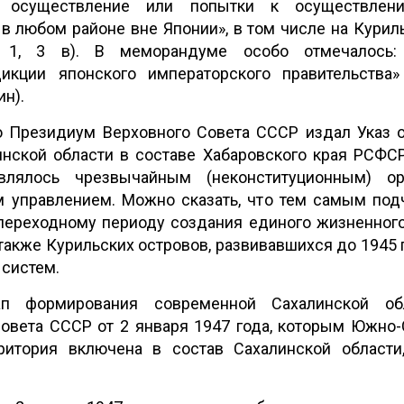
ь осуществление или попытки к осуществлен
в любом районе вне Японии», в том числе на Куриль
. 1, 3 в). В меморандуме особо отмечалось:
икции японского императорского правительства»
н).
о Президиум Верховного Совета СССР издал Указ о
нской области в составе Хабаровского края РСФСР
влялось чрезвычайным (неконституционным) 
 управлением. Можно сказать, что тем самым по
 переходному периоду создания единого жизненного
 также Курильских островов, развивавшихся до 1945 
 систем.
ап формирования современной Сахалинской о
овета СССР от 2 января 1947 года, которым Южно-
рритория включена в состав Сахалинской области