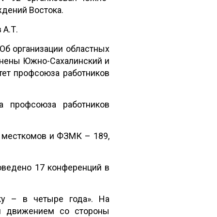
дений Востока.
А.Т.
Об организации областных
инены Южно-Сахалинский и
тет профсоюза работников
та профсоюза работников
, месткомов и ФЗМК – 189,
оведено 17 конференций в
ку – в четыре года». На
им движением со стороны