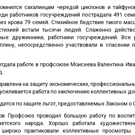
помнился сахалинцам чередой циклонов и тайфуно
еди работников госучреждений пострадала 491 сем
без крова 79 семей. Стихийное бедствие такого ма
стихией встали тысячи людей. Слаженно действо
ные дружинники, работники госучреждений. Все 
плину, непосредственно участвовали в спасении 
отдала работе в профсоюзе Моисеева Валентина Ива
д.
правлена на защиту экономических, профессиональн
 усиливается работа по заключению коллективных до
дится по защите льгот, предоставляемых Законом о 
дов Профсоюз проводил большую работу по воспи
етского народа. Хорошо работала художествен
 широко практиковали коллективные просмотры к