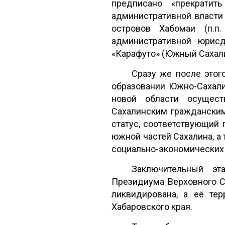
предписано «прекратит
административной власти 
островов Хабомаи (п.п
административной юрисд
«Карафуто» (Южный Сахали
Сразу же после этог
образовании Южно-Сахали
новой области осущест
Сахалинским гражданским
статус, соответствующий
южной частей Сахалина, а
социально-экономических
Заключительный эт
Президиума Верховного С
ликвидирована, а её те
Хабаровского края.