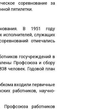
ическое соревнование за
нной пятилетки.
нования. В 1951 году
х исполнителей, служащих
цсоревнований отмечались
ботников госучреждений в
 члены Профсоюза и сбору
838 человек. Годовой план
 обкома входили первичные
ских работников, научно-
а Профсоюза работников