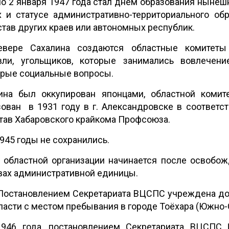
о 2 января 1947 года стал днем образования нынеш
 и статусе административно-территориального об
став других краев или автономных республик.
евере Сахалина создаются областные комитеты
овли, угольщиков, которые занимались вовлече
орые социальные вопросы.
ина был оккупирован японцами, областной комит
ован в 1931 году в г. Александровске в соответс
тав Хабаровского крайкома Профсоюза.
945 годы не сохранились.
 областной организации начинается после освобо
вах административной единицы.
 Постановлением Секретариата ВЦСПС учреждена д
асти с местом пребывания в городе Тоёхара (Южно-
1946 года, постановлением Секретариата ВЦСП