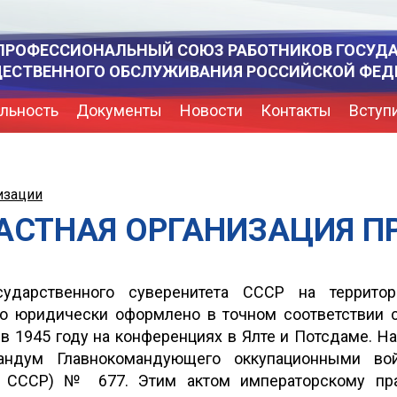
ПРОФЕССИОНАЛЬНЫЙ СОЮЗ РАБОТНИКОВ ГОСУД
ЩЕСТВЕННОГО ОБСЛУЖИВАНИЯ РОССИЙСКОЙ ФЕД
льность
Документы
Новости
Контакты
Вступ
изации
АСТНАЯ ОРГАНИЗАЦИЯ 
осударственного суверенитета СССР на террит
ло юридически оформлено в точном соответствии 
в 1945 году на конференциях в Ялте и Потсдаме. На
ндум Главнокомандующего оккупационными во
и СССР) № 677. Этим актом императорскому пр