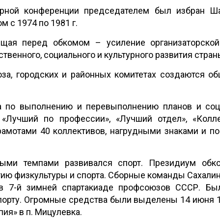
орной конференции председателем был избран Ш
 с 1974 по 1981 г.
оящая перед обкомом – усиление организаторской
твенного, социального и культурного развития стран
за, городских и районных комитетах создаются о
а по выполнению и перевыполнению планов и соцо
 «Лучший по профессии», «Лучший отдел», «Колле
амотами 40 коллективов, нагрудными знаками и п
ными темпами развивался спорт. Президиум обк
тию физкультуры и спорта. Сборные команды Сахалин
в 7-й зимней спартакиаде профсоюзов СССР. Бы
орту. Огромные средства были выделены 14 июня 1
ия» в п. Мицулевка.