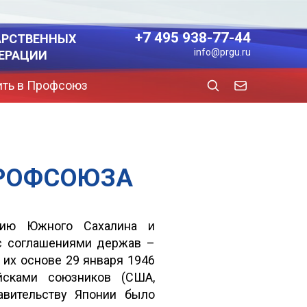
+7 495 938-77-44
АРСТВЕННЫХ
info@prgu.ru
ЕРАЦИИ
ить в Профсоюз
ПРОФСОЮЗА
орию Южного Сахалина и
с соглашениями держав –
 их основе 29 января 1946
йсками союзников (США,
авительству Японии было