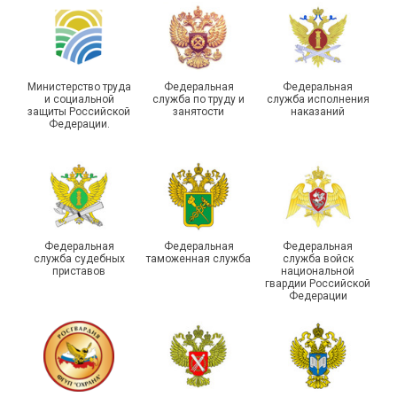
Самарской области
области
Министерство труда
Федеральная
Федеральная
и социальной
служба по труду и
служба исполнения
защиты Российской
занятости
наказаний
Федерации.
29 первичных
профсоюзных
организаций ГУФСИН
России по Пермскому
Единство традиций и сила
краю приняли участие в
духа
туристическом слете
Федеральная
Федеральная
Федеральная
служба судебных
таможенная служба
служба войск
приставов
национальной
гвардии Российской
Федерации
215-й юбилей