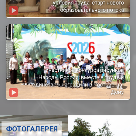
условия труда: старт нового
образовательного потока
Участников конкурса рисунков
«Народы России: вместе в труде и
единстве!» наградили в Ростове-на-
Дону
ФОТОГАЛЕРЕЯ