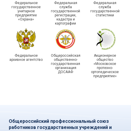
Федеральное
Федеральная
Федеральная
государственной
государственное
служба
служба
унитарное
государственной
государственной
статистики отметили в
Храбрым детям – добрые
предприятие
регистрации,
статистики
Республике Саха (Якутия)
подарки
«Охрана»
кадастра и
картографии
Федеральное
Общероссийская
Акционерное
архивное агентство
общественно-
общество
государственная
«Московское
организация
протезно-
ДОСААФ
ортопедическое
предприятие»
Общероссийский профессиональный союз
работников государственных учреждений и