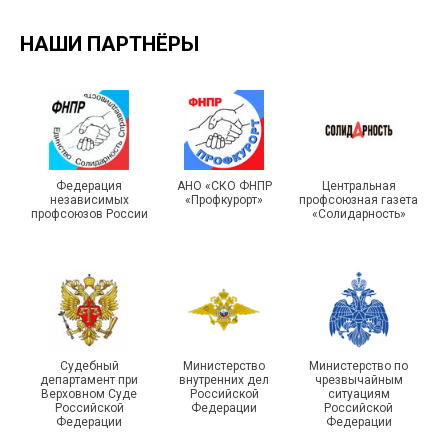
НАШИ ПАРТНЁРЫ
Турслет и Спартакиада –
IX Туристический слёт
праздники спорта и
Московской городской
туризма прошли в Омской
Федерация
АНО «СКО ФНПР
Центральная
независимых
«Профкурорт»
профсоюзная газета
организации Профсоюза
области
профсоюзов России
«Солидарность»
Судебный
Министерство
Министерство по
департамент при
внутренних дел
чрезвычайным
Чествование ветеранов
Верховном Суде
Российской
ситуациям
Российской
Федерации
Российской
боевых действий
Подписано соглашение с
Федерации
Федерации
Похвистневского района
ГУ ФССП по Самарской