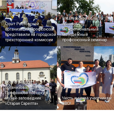
В Калужской области
Опыт Ростовской
прошел
организации Профсоюза
межрегиональный
представили на городской
молодежный
трехсторонней комиссии
профсоюзный семинар
Волгоградстат
организовал для членов
Профсоюза поездку в
музей-заповедник
Честь и слава участникам
«Старая Сарепта»
СВО!