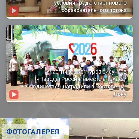
условия труда: старт нового
образовательного потока
Участников конкурса рисунков
«Народы России: вместе в труде и
единстве!» наградили в Ростове-на-
Дону
ФОТОГАЛЕРЕЯ