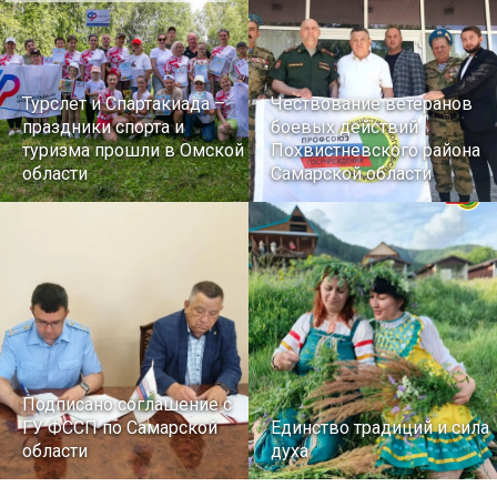
Турслет и Спартакиада –
Чествование ветеранов
праздники спорта и
боевых действий
туризма прошли в Омской
Похвистневского района
области
Самарской области
Подписано соглашение с
ГУ ФССП по Самарской
Единство традиций и сила
области
духа