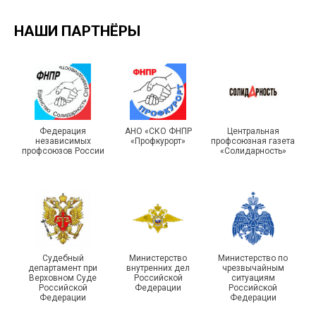
НАШИ ПАРТНЁРЫ
29 первичных
профсоюзных
организаций ГУФСИН
215-й юбилей
России по Пермскому
государственной
краю приняли участие в
статистики отметили в
Федерация
АНО «СКО ФНПР
Центральная
независимых
«Профкурорт»
профсоюзная газета
туристическом слете
Республике Саха (Якутия)
профсоюзов России
«Солидарность»
Судебный
Министерство
Министерство по
Молодежный совет
департамент при
внутренних дел
чрезвычайным
Адыгейской организации
Верховном Суде
Российской
ситуациям
Российской
Федерации
Российской
Профсоюза подвел итоги
Федерации
Федерации
Храбрым детям – добрые
работы и наметил новые