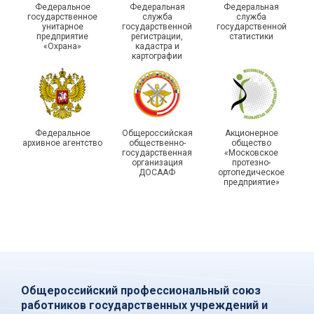
Федеральное
Федеральная
Федеральная
молодежных советов
оценили работу
государственное
служба
служба
унитарное
государственной
государственной
профсоюзных
Адыгейской организации
предприятие
регистрации,
статистики
организаций Тюмени
Профсоюза за 2025 год
«Охрана»
кадастра и
картографии
Федеральное
Общероссийская
Акционерное
архивное агентство
общественно-
общество
государственная
«Московское
организация
протезно-
ДОСААФ
ортопедическое
предприятие»
Общероссийский профессиональный союз
работников государственных учреждений и