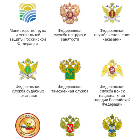
подарки
векторы развития
Министерство труда
Федеральная
Федеральная
и социальной
служба по труду и
служба исполнения
защиты Российской
занятости
наказаний
Федерации.
Члены Новосибирской
организации Профсоюза
приняли участие в
Выпускники школы
молодежном форуме
молодого профлидера в
«Профсоюзная миссия –
Самаре получили
2026»
дипломы
Федеральная
Федеральная
Федеральная
служба судебных
таможенная служба
служба войск
приставов
национальной
гвардии Российской
Федерации
Круглый стол для
Диалог и развитие:
представителей
социальные партнеры