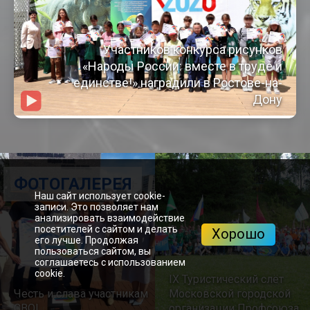
Участников конкурса рисунков
«Народы России: вместе в труде и
единстве!» наградили в Ростове-на-
Дону
ФОТОГАЛЕРЕЯ
Наш сайт использует cookie-
записи. Это позволяет нам
анализировать взаимодействие
посетителей с сайтом и делать
Хорошо
его лучше. Продолжая
пользоваться сайтом, вы
соглашаетесь с использованием
cookie.
IX Туристический слёт
Честь и слава участникам
Московской городской
СВО!
организации Профсоюза