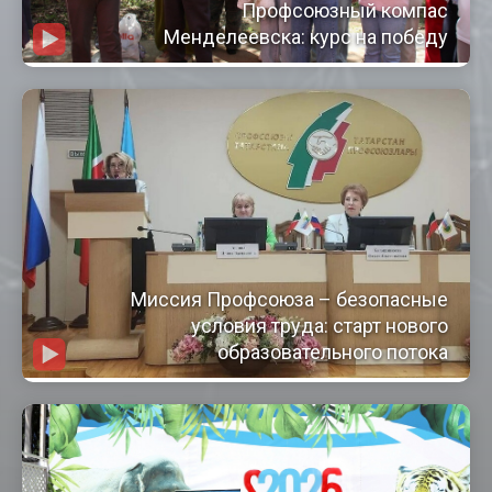
Профсоюзный компас
Менделеевска: курс на победу
Миссия Профсоюза – безопасные
условия труда: старт нового
образовательного потока