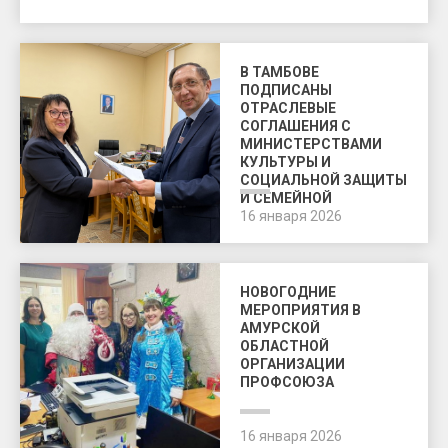
В ТАМБОВЕ
ПОДПИСАНЫ
ОТРАСЛЕВЫЕ
СОГЛАШЕНИЯ С
МИНИСТЕРСТВАМИ
КУЛЬТУРЫ И
СОЦИАЛЬНОЙ ЗАЩИТЫ
И СЕМЕЙНОЙ
ПОЛИТИКИ
16 января 2026
НОВОГОДНИЕ
МЕРОПРИЯТИЯ В
АМУРСКОЙ
ОБЛАСТНОЙ
ОРГАНИЗАЦИИ
ПРОФСОЮЗА
16 января 2026