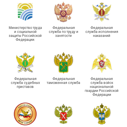
Самарской области
области
Министерство труда
Федеральная
Федеральная
и социальной
служба по труду и
служба исполнения
защиты Российской
занятости
наказаний
Федерации.
29 первичных
профсоюзных
организаций ГУФСИН
России по Пермскому
Единство традиций и сила
краю приняли участие в
духа
туристическом слете
Федеральная
Федеральная
Федеральная
служба судебных
таможенная служба
служба войск
приставов
национальной
гвардии Российской
Федерации
215-й юбилей