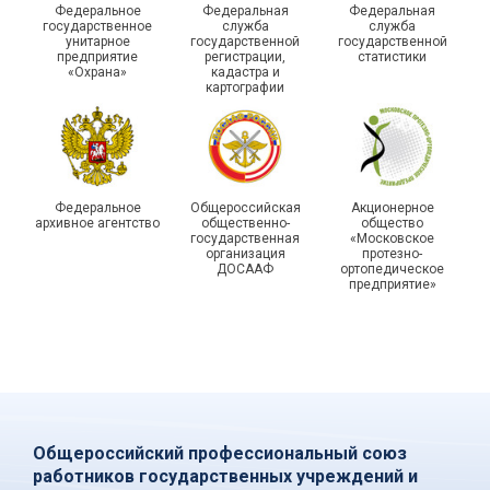
Федеральное
Федеральная
Федеральная
государственной
государственное
служба
служба
унитарное
государственной
государственной
статистики отметили в
Храбрым детям – добрые
предприятие
регистрации,
статистики
Республике Саха (Якутия)
подарки
«Охрана»
кадастра и
картографии
Федеральное
Общероссийская
Акционерное
архивное агентство
общественно-
общество
государственная
«Московское
организация
протезно-
ДОСААФ
ортопедическое
предприятие»
Общероссийский профессиональный союз
работников государственных учреждений и