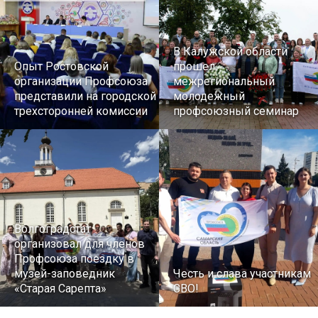
В Калужской области
Опыт Ростовской
прошел
организации Профсоюза
межрегиональный
представили на городской
молодежный
трехсторонней комиссии
профсоюзный семинар
Волгоградстат
организовал для членов
Профсоюза поездку в
музей-заповедник
Честь и слава участникам
«Старая Сарепта»
СВО!