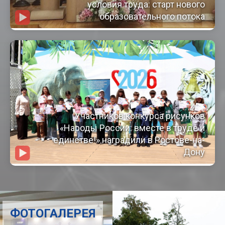
условия труда: старт нового
образовательного потока
Участников конкурса рисунков
«Народы России: вместе в труде и
единстве!» наградили в Ростове-на-
Дону
ФОТОГАЛЕРЕЯ