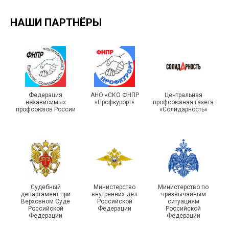
НАШИ ПАРТНЁРЫ
Турслет и Спартакиада –
IX Туристический слёт
праздники спорта и
Московской городской
туризма прошли в Омской
Федерация
АНО «СКО ФНПР
Центральная
независимых
«Профкурорт»
профсоюзная газета
организации Профсоюза
области
профсоюзов России
«Солидарность»
Судебный
Министерство
Министерство по
департамент при
внутренних дел
чрезвычайным
Чествование ветеранов
Верховном Суде
Российской
ситуациям
Российской
Федерации
Российской
боевых действий
Подписано соглашение с
Федерации
Федерации
Похвистневского района
ГУ ФССП по Самарской