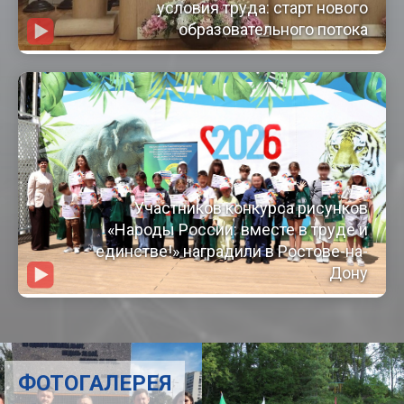
условия труда: старт нового
образовательного потока
Участников конкурса рисунков
«Народы России: вместе в труде и
единстве!» наградили в Ростове-на-
Дону
ФОТОГАЛЕРЕЯ