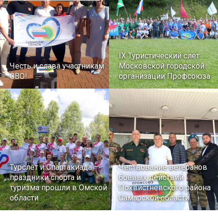
IX Туристический слёт
Честь и слава участникам
Московской городской
СВО!
организации Профсоюза
Турслет и Спартакиада –
Чествование ветеранов
праздники спорта и
боевых действий
туризма прошли в Омской
Похвистневского района
области
Самарской области