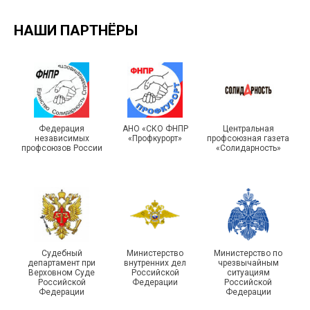
НАШИ ПАРТНЁРЫ
Подписано соглашение с
ГУ ФССП по Самарской
Единство традиций и сила
Федерация
АНО «СКО ФНПР
Центральная
независимых
«Профкурорт»
профсоюзная газета
области
духа
профсоюзов России
«Солидарность»
29 первичных
Судебный
Министерство
Министерство по
профсоюзных
департамент при
внутренних дел
чрезвычайным
организаций ГУФСИН
215-й юбилей
Верховном Суде
Российской
ситуациям
Российской
Федерации
Российской
России по Пермскому
государственной
Федерации
Федерации
краю приняли участие в
статистики отметили в