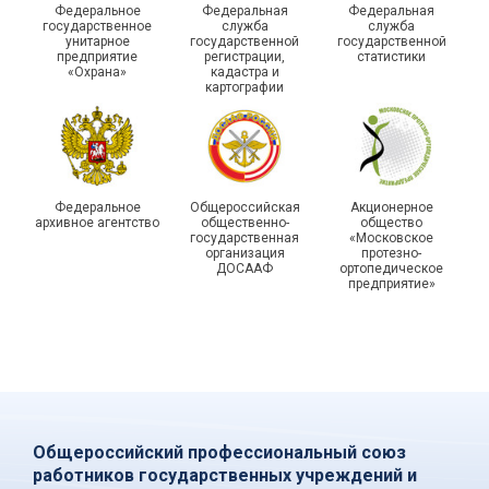
Федеральное
Федеральная
Федеральная
молодежном форуме
молодого профлидера в
государственное
служба
служба
унитарное
государственной
государственной
«Профсоюзная миссия –
Самаре получили
предприятие
регистрации,
статистики
2026»
дипломы
«Охрана»
кадастра и
картографии
Федеральное
Общероссийская
Акционерное
архивное агентство
общественно-
общество
государственная
«Московское
организация
протезно-
ДОСААФ
ортопедическое
предприятие»
Общероссийский профессиональный союз
работников государственных учреждений и