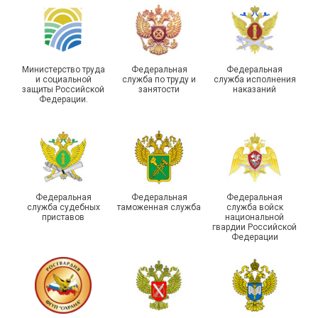
туристическом слете
Республике Саха (Якутия)
Министерство труда
Федеральная
Федеральная
и социальной
служба по труду и
служба исполнения
защиты Российской
занятости
наказаний
Федерации.
Молодежный совет
Адыгейской организации
Профсоюза подвел итоги
Храбрым детям – добрые
работы и наметил новые
подарки
векторы развития
Федеральная
Федеральная
Федеральная
служба судебных
таможенная служба
служба войск
приставов
национальной
гвардии Российской
Федерации
Члены Новосибирской
организации Профсоюза
приняли участие в
Выпускники школы