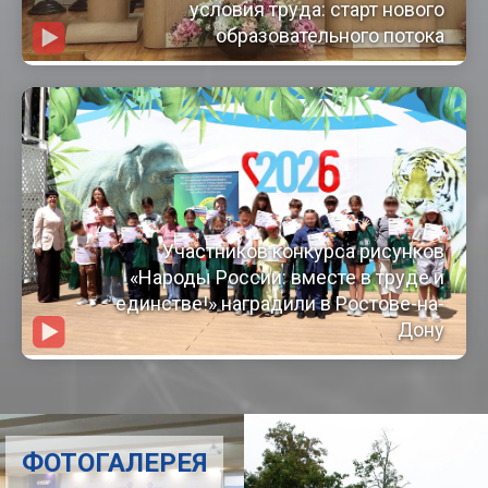
условия труда: старт нового
образовательного потока
Участников конкурса рисунков
«Народы России: вместе в труде и
единстве!» наградили в Ростове-на-
Дону
ФОТОГАЛЕРЕЯ