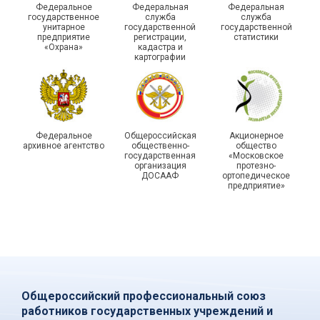
Федеральное
Федеральная
Федеральная
государственной
государственное
служба
служба
унитарное
государственной
государственной
статистики отметили в
Храбрым детям – добрые
предприятие
регистрации,
статистики
Республике Саха (Якутия)
подарки
«Охрана»
кадастра и
картографии
Федеральное
Общероссийская
Акционерное
архивное агентство
общественно-
общество
государственная
«Московское
организация
протезно-
ДОСААФ
ортопедическое
предприятие»
Общероссийский профессиональный союз
работников государственных учреждений и