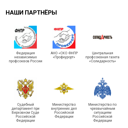
НАШИ ПАРТНЁРЫ
Турслет и Спартакиада –
IX Туристический слёт
праздники спорта и
Московской городской
туризма прошли в Омской
Федерация
АНО «СКО ФНПР
Центральная
независимых
«Профкурорт»
профсоюзная газета
организации Профсоюза
области
профсоюзов России
«Солидарность»
Судебный
Министерство
Министерство по
департамент при
внутренних дел
чрезвычайным
Чествование ветеранов
Верховном Суде
Российской
ситуациям
Российской
Федерации
Российской
боевых действий
Подписано соглашение с
Федерации
Федерации
Похвистневского района
ГУ ФССП по Самарской