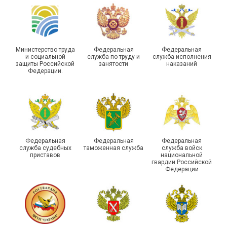
Самарской области
области
Министерство труда
Федеральная
Федеральная
и социальной
служба по труду и
служба исполнения
защиты Российской
занятости
наказаний
Федерации.
29 первичных
профсоюзных
организаций ГУФСИН
России по Пермскому
Единство традиций и сила
краю приняли участие в
духа
туристическом слете
Федеральная
Федеральная
Федеральная
служба судебных
таможенная служба
служба войск
приставов
национальной
гвардии Российской
Федерации
215-й юбилей