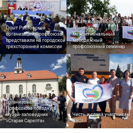
В Калужской области
Опыт Ростовской
прошел
организации Профсоюза
межрегиональный
представили на городской
молодежный
трехсторонней комиссии
профсоюзный семинар
Волгоградстат
организовал для членов
Профсоюза поездку в
музей-заповедник
Честь и слава участникам
«Старая Сарепта»
СВО!