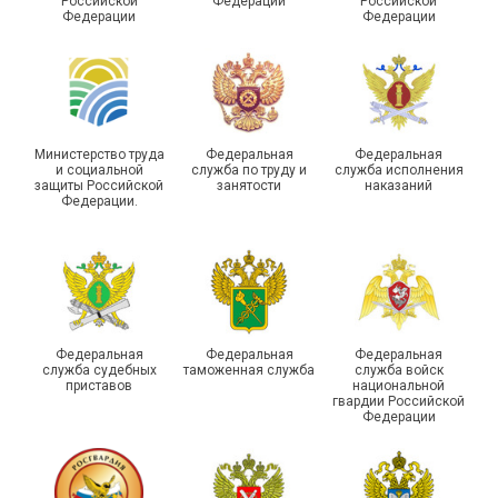
Российской
Федерации
Российской
России по Пермскому
государственной
Федерации
Федерации
краю приняли участие в
статистики отметили в
туристическом слете
Республике Саха (Якутия)
Министерство труда
Федеральная
Федеральная
и социальной
служба по труду и
служба исполнения
защиты Российской
занятости
наказаний
Федерации.
Молодежный совет
Адыгейской организации
Профсоюза подвел итоги
Храбрым детям – добрые
работы и наметил новые
подарки
векторы развития
Федеральная
Федеральная
Федеральная
служба судебных
таможенная служба
служба войск
приставов
национальной
гвардии Российской
Федерации
Члены Новосибирской