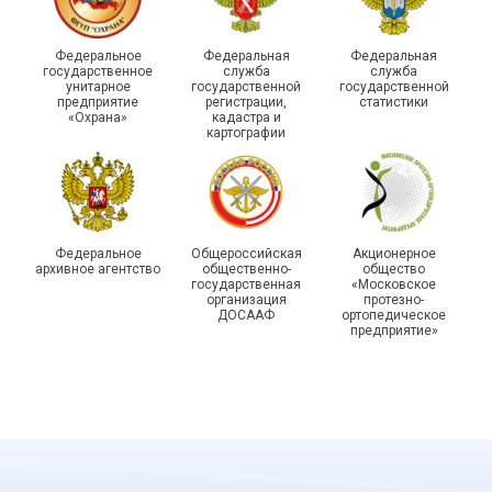
организации Профсоюза
приняли участие в
Выпускники школы
Федеральное
Федеральная
Федеральная
молодежном форуме
молодого профлидера в
государственное
служба
служба
унитарное
государственной
государственной
«Профсоюзная миссия –
Самаре получили
предприятие
регистрации,
статистики
2026»
дипломы
«Охрана»
кадастра и
картографии
Федеральное
Общероссийская
Акционерное
архивное агентство
общественно-
общество
государственная
«Московское
организация
протезно-
ДОСААФ
ортопедическое
предприятие»