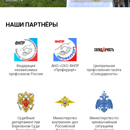
НАШИ ПАРТНЁРЫ
Подписано соглашение с
ГУ ФССП по Самарской
Единство традиций и сила
Федерация
АНО «СКО ФНПР
Центральная
независимых
«Профкурорт»
профсоюзная газета
области
духа
профсоюзов России
«Солидарность»
29 первичных
Судебный
Министерство
Министерство по
профсоюзных
департамент при
внутренних дел
чрезвычайным
организаций ГУФСИН
215-й юбилей
Верховном Суде
Российской
ситуациям