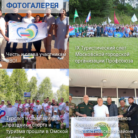
ФОТОГАЛЕРЕЯ
IX Туристический слёт
Честь и слава участникам
Московской городской
СВО!
организации Профсоюза
Турслет и Спартакиада –
Чествование ветеранов
праздники спорта и
боевых действий
туризма прошли в Омской
Похвистневского района
области
Самарской области