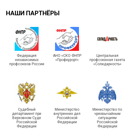
НАШИ ПАРТНЁРЫ
Подписано соглашение с
ГУ ФССП по Самарской
Единство традиций и сила
Федерация
АНО «СКО ФНПР
Центральная
независимых
«Профкурорт»
профсоюзная газета
области
духа
профсоюзов России
«Солидарность»
29 первичных
Судебный
Министерство
Министерство по
профсоюзных
департамент при
внутренних дел
чрезвычайным
организаций ГУФСИН
215-й юбилей
Верховном Суде
Российской
ситуациям
Российской
Федерации
Российской
России по Пермскому
государственной
Федерации
Федерации
краю приняли участие в
статистики отметили в