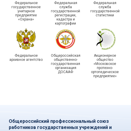
Федеральное
Федеральная
Федеральная
молодежном форуме
молодого профлидера в
государственное
служба
служба
унитарное
государственной
государственной
«Профсоюзная миссия –
Самаре получили
предприятие
регистрации,
статистики
2026»
дипломы
«Охрана»
кадастра и
картографии
Федеральное
Общероссийская
Акционерное
архивное агентство
общественно-
общество
государственная
«Московское
организация
протезно-
ДОСААФ
ортопедическое
предприятие»
Общероссийский профессиональный союз
работников государственных учреждений и