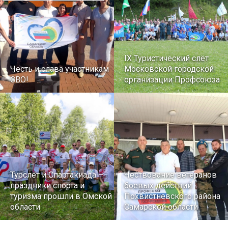
IX Туристический слёт
Честь и слава участникам
Московской городской
СВО!
организации Профсоюза
Турслет и Спартакиада –
Чествование ветеранов
праздники спорта и
боевых действий
туризма прошли в Омской
Похвистневского района
области
Самарской области