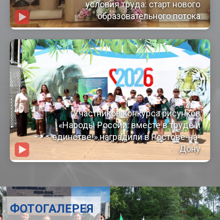
условия труда: старт нового
образовательного потока
Участников конкурса рисунков
«Народы России: вместе в труде и
единстве!» наградили в Ростове-на-
Дону
ФОТОГАЛЕРЕЯ