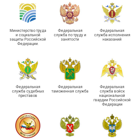
туристическом слете
Республике Саха (Якутия)
Министерство труда
Федеральная
Федеральная
и социальной
служба по труду и
служба исполнения
защиты Российской
занятости
наказаний
Федерации.
Молодежный совет
Адыгейской организации
Профсоюза подвел итоги
Храбрым детям – добрые
работы и наметил новые
подарки
векторы развития
Федеральная
Федеральная
Федеральная
служба судебных
таможенная служба
служба войск
приставов
национальной
гвардии Российской
Федерации
Члены Новосибирской
организации Профсоюза
приняли участие в
Выпускники школы