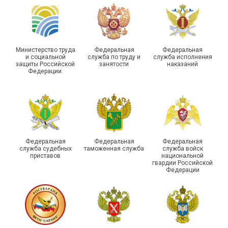
туристическом слете
Республике Саха (Якутия)
Министерство труда
Федеральная
Федеральная
и социальной
служба по труду и
служба исполнения
защиты Российской
занятости
наказаний
Федерации.
Молодежный совет
Адыгейской организации
Профсоюза подвел итоги
Храбрым детям – добрые
работы и наметил новые
подарки
векторы развития
Федеральная
Федеральная
Федеральная
служба судебных
таможенная служба
служба войск
приставов
национальной
гвардии Российской
Федерации
Члены Новосибирской
организации Профсоюза
приняли участие в
Выпускники школы