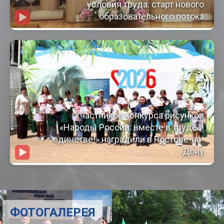
условия труда: старт нового
образовательного потока
Участников конкурса рисунков
«Народы России: вместе в труде и
единстве!» наградили в Ростове-на-
Дону
ФОТОГАЛЕРЕЯ