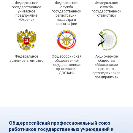
Федеральное
Федеральная
Федеральная
молодежном форуме
молодого профлидера в
государственное
служба
служба
унитарное
государственной
государственной
«Профсоюзная миссия –
Самаре получили
предприятие
регистрации,
статистики
2026»
дипломы
«Охрана»
кадастра и
картографии
Федеральное
Общероссийская
Акционерное
архивное агентство
общественно-
общество
государственная
«Московское
организация
протезно-
ДОСААФ
ортопедическое
предприятие»
Общероссийский профессиональный союз
работников государственных учреждений и