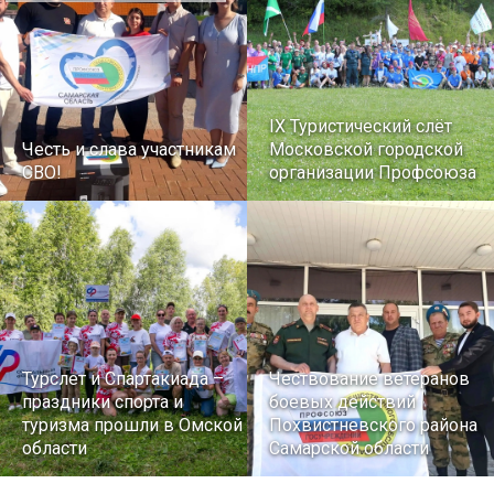
IX Туристический слёт
Честь и слава участникам
Московской городской
СВО!
организации Профсоюза
Турслет и Спартакиада –
Чествование ветеранов
праздники спорта и
боевых действий
туризма прошли в Омской
Похвистневского района
области
Самарской области