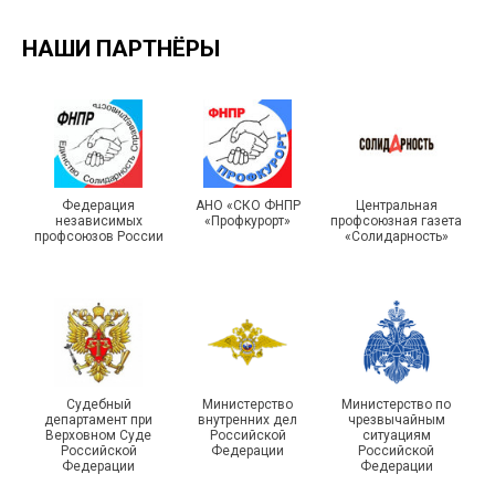
НАШИ ПАРТНЁРЫ
Подписано соглашение с
ГУ ФССП по Самарской
Единство традиций и сила
Федерация
АНО «СКО ФНПР
Центральная
независимых
«Профкурорт»
профсоюзная газета
области
духа
профсоюзов России
«Солидарность»
29 первичных
Судебный
Министерство
Министерство по
профсоюзных
департамент при
внутренних дел
чрезвычайным
организаций ГУФСИН
215-й юбилей
Верховном Суде
Российской
ситуациям
Российской
Федерации
Российской
России по Пермскому
государственной
Федерации
Федерации
краю приняли участие в
статистики отметили в