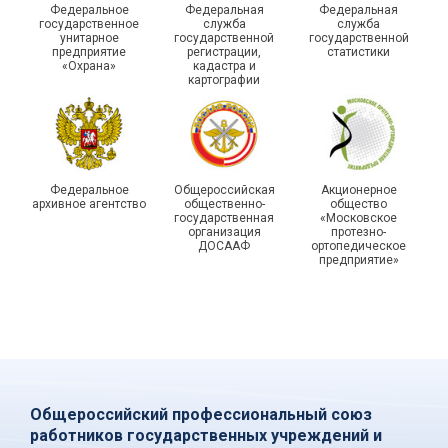
Федеральное
Федеральная
Федеральная
государственной
государственное
служба
служба
унитарное
государственной
государственной
статистики отметили в
Храбрым детям – добрые
предприятие
регистрации,
статистики
Республике Саха (Якутия)
подарки
«Охрана»
кадастра и
картографии
Федеральное
Общероссийская
Акционерное
архивное агентство
общественно-
общество
государственная
«Московское
организация
протезно-
ДОСААФ
ортопедическое
предприятие»
Общероссийский профессиональный союз
работников государственных учреждений и