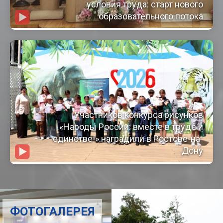
условия труда: старт нового
образовательного потока
Участников конкурса рисунков
«Народы России: вместе в труде и
единстве!» наградили в Ростове-на-
Дону
ФОТОГАЛЕРЕЯ