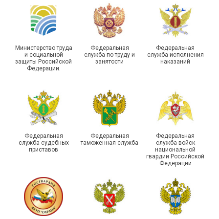
Самарской области
области
Министерство труда
Федеральная
Федеральная
и социальной
служба по труду и
служба исполнения
защиты Российской
занятости
наказаний
Федерации.
29 первичных
профсоюзных
организаций ГУФСИН
России по Пермскому
Единство традиций и сила
краю приняли участие в
духа
туристическом слете
Федеральная
Федеральная
Федеральная
служба судебных
таможенная служба
служба войск
приставов
национальной
гвардии Российской
Федерации
215-й юбилей