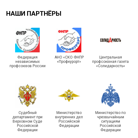
НАШИ ПАРТНЁРЫ
Турслет и Спартакиада –
IX Туристический слёт
праздники спорта и
Московской городской
туризма прошли в Омской
Федерация
АНО «СКО ФНПР
Центральная
независимых
«Профкурорт»
профсоюзная газета
организации Профсоюза
области
профсоюзов России
«Солидарность»
Судебный
Министерство
Министерство по
департамент при
внутренних дел
чрезвычайным
Чествование ветеранов
Верховном Суде
Российской
ситуациям
Российской
Федерации
Российской
боевых действий
Подписано соглашение с
Федерации
Федерации
Похвистневского района
ГУ ФССП по Самарской