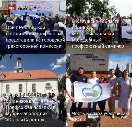
В Калужской области
Опыт Ростовской
прошел
организации Профсоюза
межрегиональный
представили на городской
молодежный
трехсторонней комиссии
профсоюзный семинар
Волгоградстат
организовал для членов
Профсоюза поездку в
музей-заповедник
Честь и слава участникам
«Старая Сарепта»
СВО!