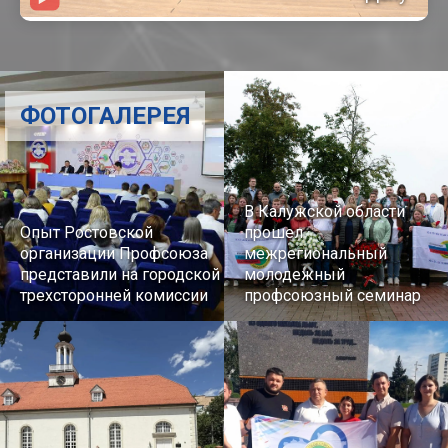
ФОТОГАЛЕРЕЯ
В Калужской области
Опыт Ростовской
прошел
организации Профсоюза
межрегиональный
представили на городской
молодежный
трехсторонней комиссии
профсоюзный семинар