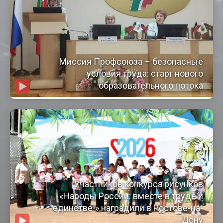
Миссия Профсоюза – безопасные
условия труда: старт нового
образовательного потока
Участников конкурса рисунков
«Народы России: вместе в труде и
единстве!» наградили в Ростове-на-
Дону