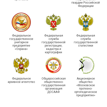
гвардии Российской
Федерации
215-й юбилей
Федеральное
Федеральная
Федеральная
государственной
государственное
служба
служба
унитарное
государственной
государственной
статистики отметили в
Храбрым детям – добрые
предприятие
регистрации,
статистики
Республике Саха (Якутия)
подарки
«Охрана»
кадастра и
картографии
Федеральное
Общероссийская
Акционерное
архивное агентство
общественно-
общество
государственная
«Московское
организация
протезно-
ДОСААФ
ортопедическое
предприятие»