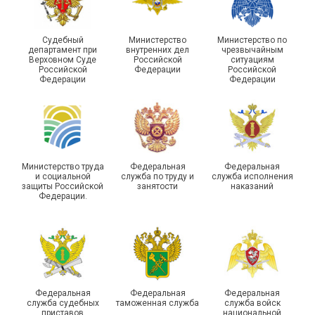
Судебный
Министерство
Министерство по
департамент при
внутренних дел
чрезвычайным
Чествование ветеранов
Верховном Суде
Российской
ситуациям
Российской
Федерации
Российской
боевых действий
Подписано соглашение с
Федерации
Федерации
Похвистневского района
ГУ ФССП по Самарской
Самарской области
области
Министерство труда
Федеральная
Федеральная
и социальной
служба по труду и
служба исполнения
защиты Российской
занятости
наказаний
Федерации.
29 первичных
профсоюзных
организаций ГУФСИН
России по Пермскому
Единство традиций и сила
краю приняли участие в
духа
туристическом слете
Федеральная
Федеральная
Федеральная
служба судебных
таможенная служба
служба войск
приставов
национальной