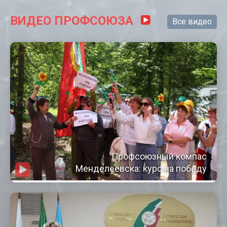
ВИДЕО ПРОФСОЮЗА
Все видео
Профсоюзный компас
Менделеевска: курс на победу