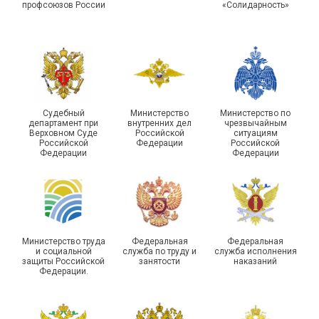
организации Профсоюза
области
профсоюзов России
«Солидарность»
Судебный
Министерство
Министерство по
департамент при
внутренних дел
чрезвычайным
Чествование ветеранов
Верховном Суде
Российской
ситуациям
Российской
Федерации
Российской
боевых действий
Подписано соглашение с
Федерации
Федерации
Похвистневского района
ГУ ФССП по Самарской
Самарской области
области
Министерство труда
Федеральная
Федеральная
и социальной
служба по труду и
служба исполнения
защиты Российской
занятости
наказаний
Федерации.
29 первичных
профсоюзных
организаций ГУФСИН