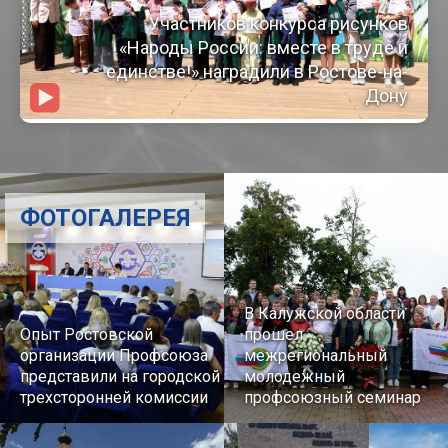
Участников конкурса рисунков
«Народы России: вместе в труде и
единстве!» наградили в Ростове-на-
Дону
ФОТОГАЛЕРЕЯ
В Калужской области
Опыт Ростовской
прошел
организации Профсоюза
межрегиональный
представили на городской
молодежный
трехсторонней комиссии
профсоюзный семинар