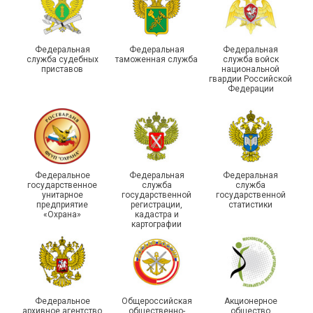
России по Пермскому
Единство традиций и сила
краю приняли участие в
духа
туристическом слете
Федеральная
Федеральная
Федеральная
служба судебных
таможенная служба
служба войск
приставов
национальной
гвардии Российской
Федерации
215-й юбилей
Федеральное
Федеральная
Федеральная
государственной
государственное
служба
служба
унитарное
государственной
государственной
статистики отметили в
Храбрым детям – добрые
предприятие
регистрации,
статистики
Республике Саха (Якутия)
подарки
«Охрана»
кадастра и
картографии
Федеральное
Общероссийская
Акционерное
архивное агентство
общественно-
общество