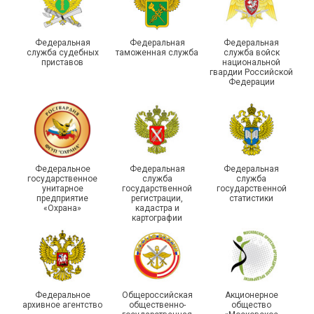
России по Пермскому
Единство традиций и сила
краю приняли участие в
духа
туристическом слете
Федеральная
Федеральная
Федеральная
служба судебных
таможенная служба
служба войск
приставов
национальной
гвардии Российской
Федерации
215-й юбилей
Федеральное
Федеральная
Федеральная
государственной
государственное
служба
служба
унитарное
государственной
государственной
статистики отметили в
Храбрым детям – добрые
предприятие
регистрации,
статистики
Республике Саха (Якутия)
подарки
«Охрана»
кадастра и
картографии
Федеральное
Общероссийская
Акционерное
архивное агентство
общественно-
общество