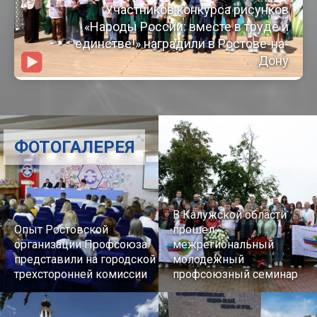
Участников конкурса рисунков
«Народы России: вместе в труде и
единстве!» наградили в Ростове-на-
Дону
ФОТОГАЛЕРЕЯ
В Калужской области
Опыт Ростовской
прошел
организации Профсоюза
межрегиональный
представили на городской
молодежный
трехсторонней комиссии
профсоюзный семинар