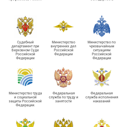
Судебный
Министерство
Министерство по
департамент при
внутренних дел
чрезвычайным
Чествование ветеранов
Верховном Суде
Российской
ситуациям
Российской
Федерации
Российской
боевых действий
Подписано соглашение с
Федерации
Федерации
Похвистневского района
ГУ ФССП по Самарской
Самарской области
области
Министерство труда
Федеральная
Федеральная
и социальной
служба по труду и
служба исполнения
защиты Российской
занятости
наказаний
Федерации.
29 первичных
профсоюзных
организаций ГУФСИН