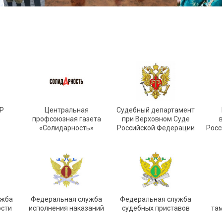
Р
Центральная
Судебный департамент
»
профсоюзная газета
при Верховном Суде
«Солидарность»
Российской Федерации
Росс
ужба
Федеральная служба
Федеральная служба
ости
исполнения наказаний
судебных приставов
та