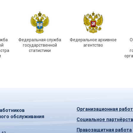
ужба
Федеральная служба
Федеральное архивное
О
ой
государственной
агентство
астра
статистики
г
и
орг
Организационная работ
аботников
ного обслуживания
Социальное партнёрст
Правозащитная работа