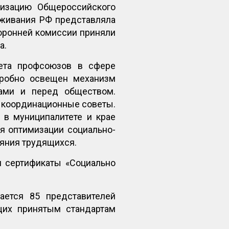
низацию Общероссийского
уживания РФ представляла
торонней комиссии приняли
а.
вета профсоюзов в сфере
дробно освещен механизм
вами и перед обществом.
 координационные советы.
в муниципалитете и крае
я оптимизации социально-
ояния трудящихся.
л сертификаты «Социально
ается 85 представителей
щих принятым стандартам