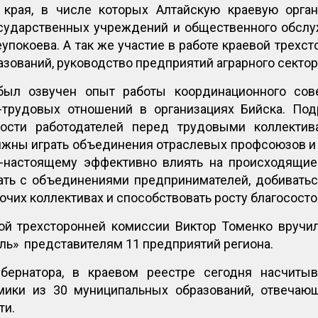
края, в числе которых Алтайскую краевую орга
сударственных учреждений и общественного обсл
упокоева. А так же участие в работе краевой трехс
зований, руководство предприятий аграрного сектор
был озвучен опыт работы координационного со
о-трудовых отношений в организациях Бийска. По
ности работодателей перед трудовыми коллекти
лжны играть объединения отраслевых профсоюзов и
-настоящему эффективно влиять на происходящие 
ать с объединениями предпринимателей, добиватьс
очих коллективах и способствовать росту благосост
ой трехсторонней комиссии Виктор Томенко вручи
ль» представителям 11 предприятий региона.
убернатора, в краевом реестре сегодня насчитыв
омики из 30 муниципальных образований, отвечаю
ти.