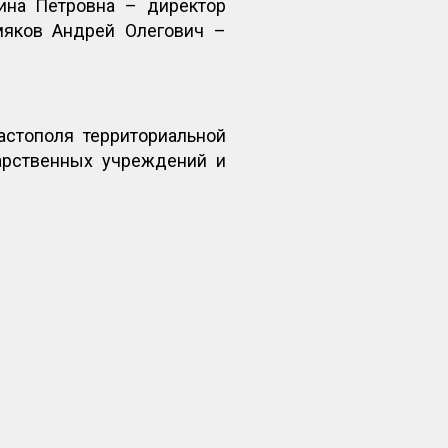
ина Петровна – директор
мяков Андрей Олегович –
стополя территориальной
арственных учреждений и