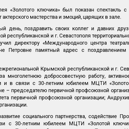
лея «Золотого ключика» был показан спектакль 
т актерского мастерства и эмоций, царящих в зале.
ый день, поздравить своих коллег и давних дру
й республиканской и г. Севастополя территориальн
ручил директору «Международного центра театрал
не Петровне памятный адрес с поздравлением 
жрегиональной Крымской республиканской и г. Сев
за многолетнюю добросовестную работу, активно
и и в связи с 30-летним юбилеем МЦТИ «Золот
не – председателю первичной профсоюзной органи
тета первичной профсоюзной организации; Андрухи
рганизации.
азвитие социального партнерства, содействие Пр
язи с 30-летним юбилеем МЦТИ «Золотой ключик