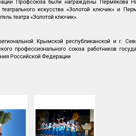
зации Профсоюза были награждены Пермякова Н
 театрального искусства «Золотой ключик» и Пер
ель театра «Золотой ключик».
егиональной Крымской республиканской и г. Сева
ского профессионального союза работников госуд
ния Российской Федерации