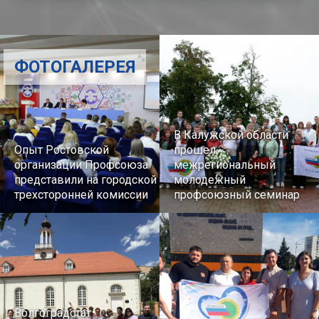
ФОТОГАЛЕРЕЯ
В Калужской области
Опыт Ростовской
прошел
организации Профсоюза
межрегиональный
представили на городской
молодежный
трехсторонней комиссии
профсоюзный семинар
Волгоградстат