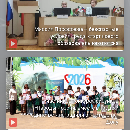
Миссия Профсоюза – безопасные
условия труда: старт нового
образовательного потока
Участников конкурса рисунков
«Народы России: вместе в труде и
единстве!» наградили в Ростове-на-
Дону