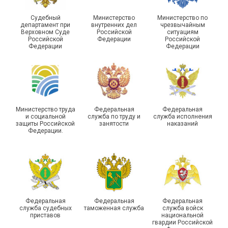
Судебный
Министерство
Министерство по
департамент при
внутренних дел
чрезвычайным
Чествование ветеранов
Верховном Суде
Российской
ситуациям
Российской
Федерации
Российской
боевых действий
Подписано соглашение с
Федерации
Федерации
Похвистневского района
ГУ ФССП по Самарской
Самарской области
области
Министерство труда
Федеральная
Федеральная
и социальной
служба по труду и
служба исполнения
защиты Российской
занятости
наказаний
Федерации.
29 первичных
профсоюзных
организаций ГУФСИН
России по Пермскому
Единство традиций и сила
краю приняли участие в
духа
туристическом слете
Федеральная
Федеральная
Федеральная
служба судебных
таможенная служба
служба войск
приставов
национальной
гвардии Российской