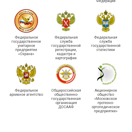
Федерации
215-й юбилей
Федеральное
Федеральная
Федеральная
государственной
государственное
служба
служба
унитарное
государственной
государственной
статистики отметили в
Храбрым детям – добрые
предприятие
регистрации,
статистики
Республике Саха (Якутия)
подарки
«Охрана»
кадастра и
картографии
Федеральное
Общероссийская
Акционерное
архивное агентство
общественно-
общество
государственная
«Московское
организация
протезно-
ДОСААФ
ортопедическое
предприятие»