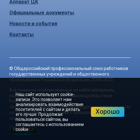
Аппарат ЦК
Официальные документы
Новости и события
Контакты
©
Общероссийский профессиональный союз работников
государственных учреждений и общественного
обслуживания Российской Федерации
, 2008-2025
Все права на опубликованные на сайте материалы
Наш сайт использует cookie-
охраняются в соответствии с законодательством
записи. Это позволяет нам
Российской Федерации.
анализировать взаимодействие
Любое использование материалов допускается только по
посетителей с сайтом и делать
Хорошо
согласованию с их авторами с обязательной активной
его лучше. Продолжая
ссылкой на источник.
пользоваться сайтом, вы
соглашаетесь с использованием
cookie.