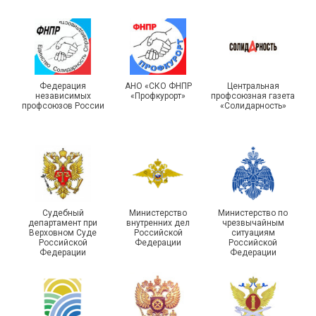
Турслет и Спартакиада –
IX Туристический слёт
праздники спорта и
Московской городской
туризма прошли в Омской
Федерация
АНО «СКО ФНПР
Центральная
независимых
«Профкурорт»
профсоюзная газета
организации Профсоюза
области
профсоюзов России
«Солидарность»
Судебный
Министерство
Министерство по
департамент при
внутренних дел
чрезвычайным
Чествование ветеранов
Верховном Суде
Российской
ситуациям
Российской
Федерации
Российской
боевых действий
Подписано соглашение с
Федерации
Федерации
Похвистневского района
ГУ ФССП по Самарской
Самарской области
области