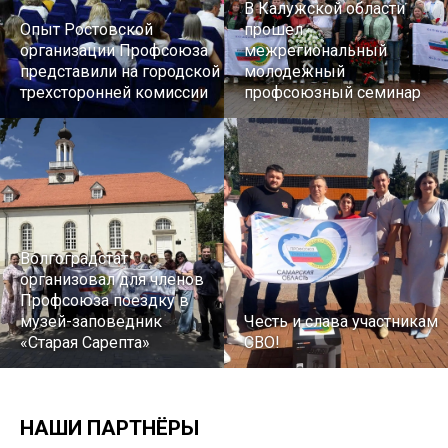
В Калужской области
Опыт Ростовской
прошел
организации Профсоюза
межрегиональный
представили на городской
молодежный
трехсторонней комиссии
профсоюзный семинар
Волгоградстат
организовал для членов
Профсоюза поездку в
музей-заповедник
Честь и слава участникам
«Старая Сарепта»
СВО!
НАШИ ПАРТНЁРЫ