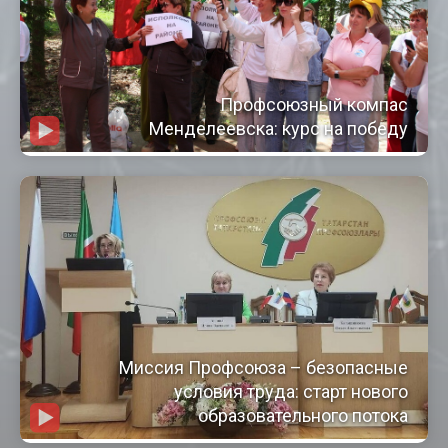
Профсоюзный компас
Менделеевска: курс на победу
Миссия Профсоюза – безопасные
условия труда: старт нового
образовательного потока