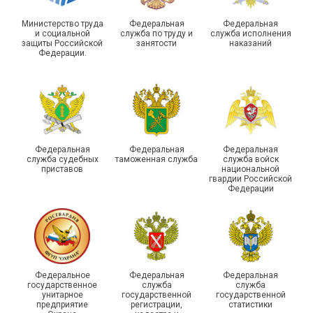
Министерство труда
Федеральная
Федеральная
и социальной
служба по труду и
служба исполнения
защиты Российской
занятости
наказаний
Федерации.
29 первичных
профсоюзных
организаций ГУФСИН
России по Пермскому
Единство традиций и сила
краю приняли участие в
духа
туристическом слете
Федеральная
Федеральная
Федеральная
служба судебных
таможенная служба
служба войск
приставов
национальной
гвардии Российской
Федерации
215-й юбилей
Федеральное
Федеральная
Федеральная
государственной
государственное
служба
служба
унитарное
государственной
государственной
статистики отметили в
Храбрым детям – добрые
предприятие
регистрации,
статистики
Республике Саха (Якутия)
подарки