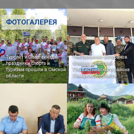
ФОТОГАЛЕРЕЯ
Турслет и Спартакиада –
Чествование ветеранов
праздники спорта и
боевых действий
туризма прошли в Омской
Похвистневского района
области
Самарской области