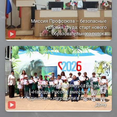
Миссия Профсоюза – безопасные
условия труда: старт нового
образовательного потока
Участников конкурса рисунков
«Народы России: вместе в труде и
единстве!» наградили в Ростове-на-
Дону