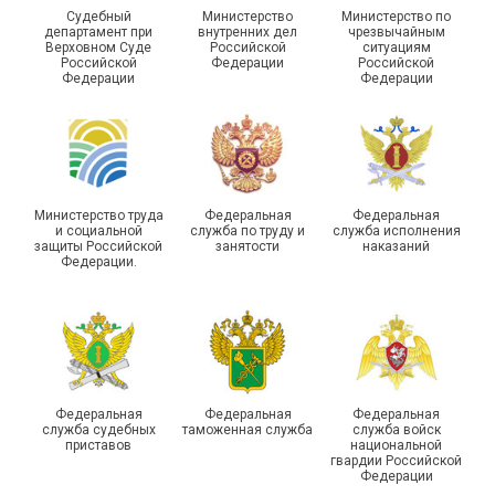
Судебный
Министерство
Министерство по
Молодежный совет
департамент при
внутренних дел
чрезвычайным
Адыгейской организации
Верховном Суде
Российской
ситуациям
Российской
Федерации
Российской
Профсоюза подвел итоги
Федерации
Федерации
Храбрым детям – добрые
работы и наметил новые
подарки
векторы развития
Министерство труда
Федеральная
Федеральная
и социальной
служба по труду и
служба исполнения
защиты Российской
занятости
наказаний
Федерации.
Члены Новосибирской
организации Профсоюза
приняли участие в
Выпускники школы
молодежном форуме
молодого профлидера в
«Профсоюзная миссия –
Самаре получили
2026»
дипломы
Федеральная
Федеральная
Федеральная
служба судебных
таможенная служба
служба войск
приставов
национальной
гвардии Российской
Федерации