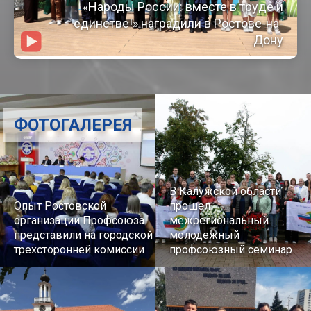
«Народы России: вместе в труде и
единстве!» наградили в Ростове-на-
Дону
ФОТОГАЛЕРЕЯ
В Калужской области
Опыт Ростовской
прошел
организации Профсоюза
межрегиональный
представили на городской
молодежный
трехсторонней комиссии
профсоюзный семинар