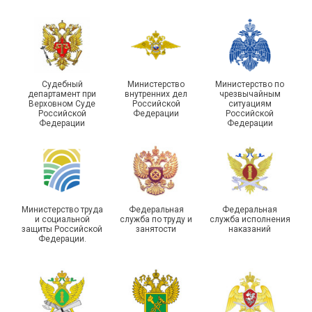
Судебный
Министерство
Министерство по
департамент при
внутренних дел
чрезвычайным
Чествование ветеранов
Верховном Суде
Российской
ситуациям
Российской
Федерации
Российской
боевых действий
Подписано соглашение с
Федерации
Федерации
Похвистневского района
ГУ ФССП по Самарской
Самарской области
области
Министерство труда
Федеральная
Федеральная
и социальной
служба по труду и
служба исполнения
защиты Российской
занятости
наказаний
Федерации.
29 первичных
профсоюзных
организаций ГУФСИН
России по Пермскому
Единство традиций и сила
краю приняли участие в