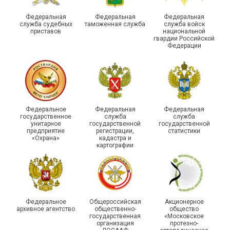
духа
туристическом слете
Федеральная
Федеральная
Федеральная
служба судебных
таможенная служба
служба войск
приставов
национальной
гвардии Российской
Федерации
215-й юбилей
Федеральное
Федеральная
Федеральная
государственной
государственное
служба
служба
унитарное
государственной
государственной
статистики отметили в
Храбрым детям – добрые
предприятие
регистрации,
статистики
Республике Саха (Якутия)
подарки
«Охрана»
кадастра и
картографии
Федеральное
Общероссийская
Акционерное
архивное агентство
общественно-
общество
государственная
«Московское
организация
протезно-