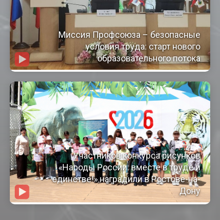
Миссия Профсоюза – безопасные
условия труда: старт нового
образовательного потока
Участников конкурса рисунков
«Народы России: вместе в труде и
единстве!» наградили в Ростове-на-
Дону