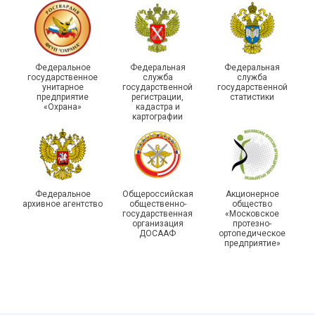
215-й юбилей
Федеральное
Федеральная
Федеральная
государственной
государственное
служба
служба
унитарное
государственной
государственной
статистики отметили в
Храбрым детям – добрые
предприятие
регистрации,
статистики
Республике Саха (Якутия)
подарки
«Охрана»
кадастра и
картографии
Федеральное
Общероссийская
Акционерное
архивное агентство
общественно-
общество
государственная
«Московское
организация
протезно-
ДОСААФ
ортопедическое
предприятие»