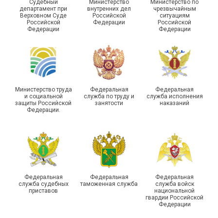
Судебный
Министерство
Министерство по
департамент при
внутренних дел
чрезвычайным
Чествование ветеранов
Верховном Суде
Российской
ситуациям
Российской
Федерации
Российской
боевых действий
Подписано соглашение с
Федерации
Федерации
Похвистневского района
ГУ ФССП по Самарской
Самарской области
области
Министерство труда
Федеральная
Федеральная
и социальной
служба по труду и
служба исполнения
защиты Российской
занятости
наказаний
Федерации.
29 первичных
профсоюзных
организаций ГУФСИН
России по Пермскому
Единство традиций и сила
краю приняли участие в
духа
туристическом слете
Федеральная
Федеральная
Федеральная
служба судебных
таможенная служба
служба войск
приставов
национальной
гвардии Российской
Федерации