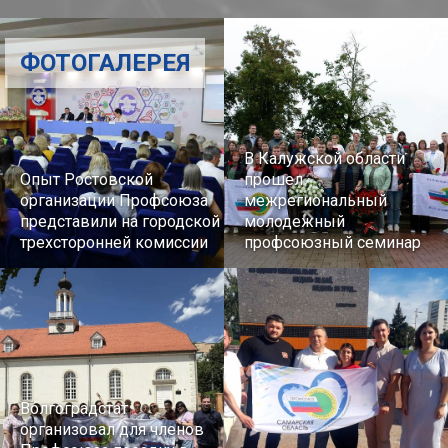
ФОТОГАЛЕРЕЯ
В Калужской области
Опыт Ростовской
прошел
организации Профсоюза
межрегиональный
представили на городской
молодежный
трехсторонней комиссии
профсоюзный семинар
Волгоградстат
организовал для членов