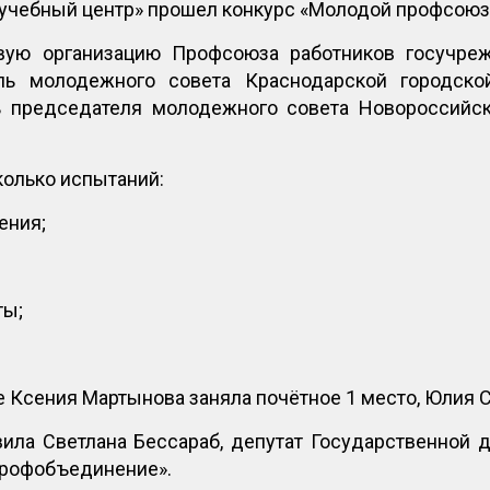
учебный центр» прошел конкурс «Молодой профсоюз
вую организацию Профсоюза работников госучре
ель молодежного совета Краснодарской городск
ь председателя молодежного совета Новороссий
колько испытаний:
ения;
ты;
 Ксения Мартынова заняла почётное 1 место, Юлия С
ила Светлана Бессараб, депутат Государственной 
профобъединение».