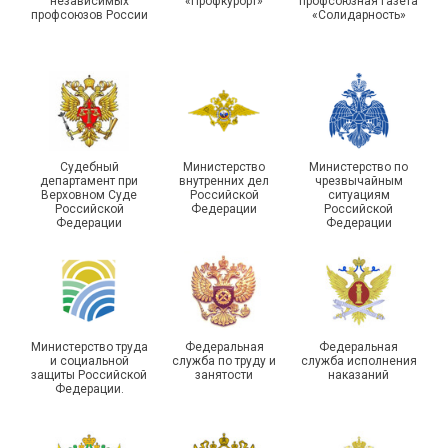
независимых
«Профкурорт»
профсоюзная газета
туристическом слете
Республике Саха (Якутия)
профсоюзов России
«Солидарность»
Судебный
Министерство
Министерство по
Молодежный совет
департамент при
внутренних дел
чрезвычайным
Адыгейской организации
Верховном Суде
Российской
ситуациям
Российской
Федерации
Российской
Профсоюза подвел итоги
Федерации
Федерации
Храбрым детям – добрые
работы и наметил новые
подарки
векторы развития
Министерство труда
Федеральная
Федеральная
и социальной
служба по труду и
служба исполнения
защиты Российской
занятости
наказаний
Федерации.
Члены Новосибирской
организации Профсоюза
приняли участие в
Выпускники школы