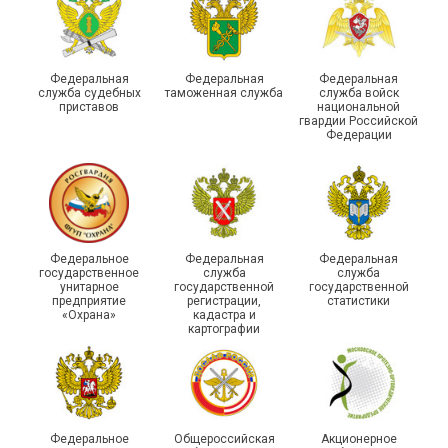
молодежном форуме
молодого профлидера в
«Профсоюзная миссия –
Самаре получили
2026»
дипломы
Федеральная
Федеральная
Федеральная
служба судебных
таможенная служба
служба войск
приставов
национальной
гвардии Российской
Федерации
Круглый стол для
Диалог и развитие:
представителей
социальные партнеры
Федеральное
Федеральная
Федеральная
молодежных советов
оценили работу
государственное
служба
служба
унитарное
государственной
государственной
профсоюзных
Адыгейской организации
предприятие
регистрации,
статистики
организаций Тюмени
Профсоюза за 2025 год
«Охрана»
кадастра и
картографии
Федеральное
Общероссийская
Акционерное