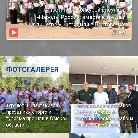
Участников конкурса рисунков
«Народы России: вместе в труде и
единстве!» наградили в Ростове-на-
Дону
ФОТОГАЛЕРЕЯ
Турслет и Спартакиада –
Чествование ветеранов
праздники спорта и
боевых действий
туризма прошли в Омской
Похвистневского района
области
Самарской области