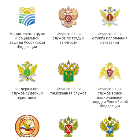
Похвистневского района
ГУ ФССП по Самарской
Самарской области
области
Министерство труда
Федеральная
Федеральная
и социальной
служба по труду и
служба исполнения
защиты Российской
занятости
наказаний
Федерации.
29 первичных
профсоюзных
организаций ГУФСИН
России по Пермскому
Единство традиций и сила
краю приняли участие в
духа
туристическом слете
Федеральная
Федеральная
Федеральная
служба судебных
таможенная служба
служба войск
приставов
национальной
гвардии Российской
Федерации