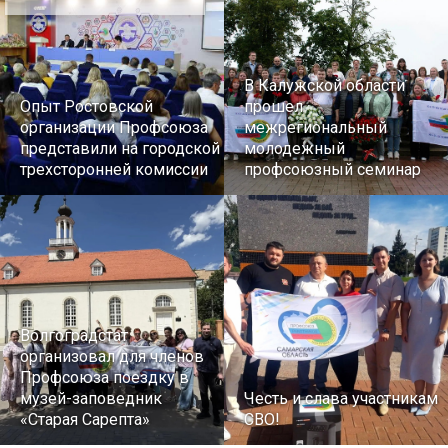
В Калужской области
Опыт Ростовской
прошел
организации Профсоюза
межрегиональный
представили на городской
молодежный
трехсторонней комиссии
профсоюзный семинар
Волгоградстат
организовал для членов
Профсоюза поездку в
музей-заповедник
Честь и слава участникам
«Старая Сарепта»
СВО!