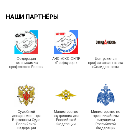
НАШИ ПАРТНЁРЫ
Турслет и Спартакиада –
IX Туристический слёт
праздники спорта и
Московской городской
туризма прошли в Омской
Федерация
АНО «СКО ФНПР
Центральная
независимых
«Профкурорт»
профсоюзная газета
организации Профсоюза
области
профсоюзов России
«Солидарность»
Судебный
Министерство
Министерство по
департамент при
внутренних дел
чрезвычайным
Чествование ветеранов
Верховном Суде
Российской
ситуациям
Российской
Федерации
Российской
боевых действий
Подписано соглашение с
Федерации
Федерации