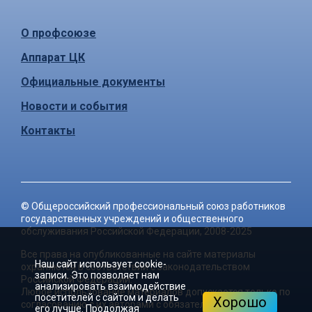
О профсоюзе
Аппарат ЦК
Официальные документы
Новости и события
Контакты
©
Общероссийский профессиональный союз работников
государственных учреждений и общественного
обслуживания Российской Федерации
, 2008-2025
Все права на опубликованные на сайте материалы
Наш сайт использует cookie-
охраняются в соответствии с законодательством
записи. Это позволяет нам
Российской Федерации.
анализировать взаимодействие
Любое использование материалов допускается только по
посетителей с сайтом и делать
Хорошо
согласованию с их авторами с обязательной активной
его лучше. Продолжая