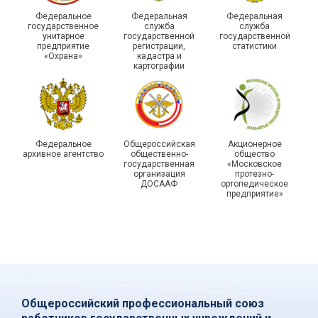
215-й юбилей
Федеральное
Федеральная
Федеральная
государственной
государственное
служба
служба
унитарное
государственной
государственной
статистики отметили в
Храбрым детям – добрые
предприятие
регистрации,
статистики
Республике Саха (Якутия)
подарки
«Охрана»
кадастра и
картографии
Федеральное
Общероссийская
Акционерное
архивное агентство
общественно-
общество
государственная
«Московское
организация
протезно-
ДОСААФ
ортопедическое
предприятие»
Общероссийский профессиональный союз