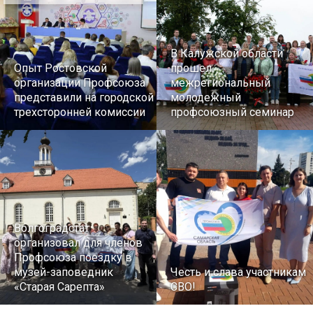
В Калужской области
Опыт Ростовской
прошел
организации Профсоюза
межрегиональный
представили на городской
молодежный
трехсторонней комиссии
профсоюзный семинар
Волгоградстат
организовал для членов
Профсоюза поездку в
музей-заповедник
Честь и слава участникам
«Старая Сарепта»
СВО!