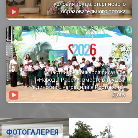
условия труда: старт нового
образовательного потока
Участников конкурса рисунков
«Народы России: вместе в труде и
единстве!» наградили в Ростове-на-
Дону
ФОТОГАЛЕРЕЯ