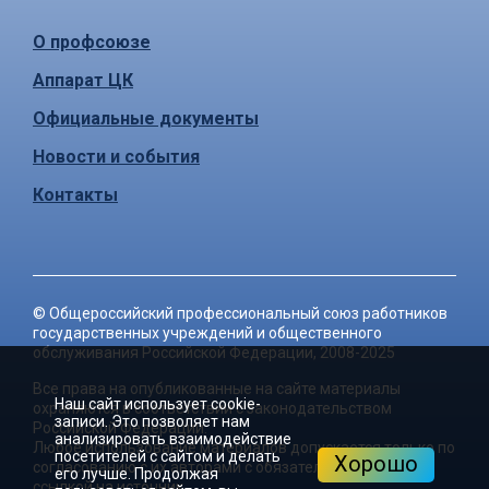
О профсоюзе
Аппарат ЦК
Официальные документы
Новости и события
Контакты
©
Общероссийский профессиональный союз работников
государственных учреждений и общественного
обслуживания Российской Федерации
, 2008-2025
Все права на опубликованные на сайте материалы
Наш сайт использует cookie-
охраняются в соответствии с законодательством
записи. Это позволяет нам
Российской Федерации.
анализировать взаимодействие
Любое использование материалов допускается только по
посетителей с сайтом и делать
Хорошо
согласованию с их авторами с обязательной активной
его лучше. Продолжая
ссылкой на источник.