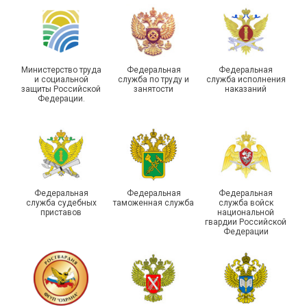
Самарской области
области
Министерство труда
Федеральная
Федеральная
и социальной
служба по труду и
служба исполнения
защиты Российской
занятости
наказаний
Федерации.
29 первичных
профсоюзных
организаций ГУФСИН
России по Пермскому
Единство традиций и сила
краю приняли участие в
духа
туристическом слете
Федеральная
Федеральная
Федеральная
служба судебных
таможенная служба
служба войск
приставов
национальной
гвардии Российской
Федерации