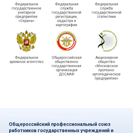
215-й юбилей
Федеральное
Федеральная
Федеральная
государственной
государственное
служба
служба
унитарное
государственной
государственной
статистики отметили в
Храбрым детям – добрые
предприятие
регистрации,
статистики
Республике Саха (Якутия)
подарки
«Охрана»
кадастра и
картографии
Федеральное
Общероссийская
Акционерное
архивное агентство
общественно-
общество
государственная
«Московское
организация
протезно-
ДОСААФ
ортопедическое
предприятие»
Общероссийский профессиональный союз
работников государственных учреждений и