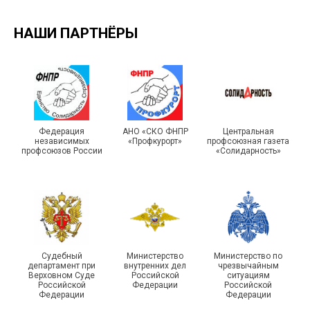
НАШИ ПАРТНЁРЫ
Турслет и Спартакиада –
IX Туристический слёт
праздники спорта и
Московской городской
туризма прошли в Омской
Федерация
АНО «СКО ФНПР
Центральная
независимых
«Профкурорт»
профсоюзная газета
организации Профсоюза
области
профсоюзов России
«Солидарность»
Судебный
Министерство
Министерство по
департамент при
внутренних дел
чрезвычайным
Чествование ветеранов
Верховном Суде
Российской
ситуациям
Российской
Федерации
Российской
боевых действий
Подписано соглашение с
Федерации
Федерации
Похвистневского района
ГУ ФССП по Самарской