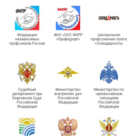
Турслет и Спартакиада –
IX Туристический слёт
праздники спорта и
Московской городской
туризма прошли в Омской
Федерация
АНО «СКО ФНПР
Центральная
независимых
«Профкурорт»
профсоюзная газета
организации Профсоюза
области
профсоюзов России
«Солидарность»
Судебный
Министерство
Министерство по
департамент при
внутренних дел
чрезвычайным
Чествование ветеранов
Верховном Суде
Российской
ситуациям
Российской
Федерации
Российской
боевых действий
Подписано соглашение с
Федерации
Федерации
Похвистневского района
ГУ ФССП по Самарской
Самарской области
области