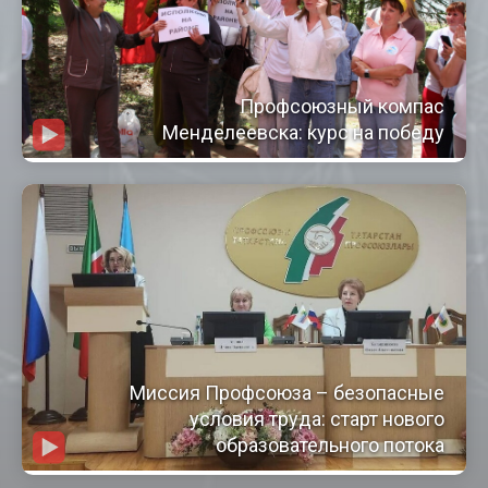
Профсоюзный компас
Менделеевска: курс на победу
Миссия Профсоюза – безопасные
условия труда: старт нового
образовательного потока