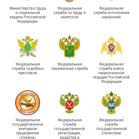
Министерство труда
Федеральная
Федеральная
и социальной
служба по труду и
служба исполнения
защиты Российской
занятости
наказаний
Федерации.
29 первичных
профсоюзных
организаций ГУФСИН
России по Пермскому
Единство традиций и сила
краю приняли участие в
духа
туристическом слете
Федеральная
Федеральная
Федеральная
служба судебных
таможенная служба
служба войск
приставов
национальной
гвардии Российской
Федерации
215-й юбилей
Федеральное
Федеральная
Федеральная
государственной
государственное
служба
служба
унитарное
государственной
государственной
статистики отметили в
Храбрым детям – добрые
предприятие
регистрации,
статистики
Республике Саха (Якутия)
подарки
«Охрана»
кадастра и