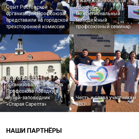
В Калужской области
Опыт Ростовской
прошел
организации Профсоюза
межрегиональный
представили на городской
молодежный
трехсторонней комиссии
профсоюзный семинар
Волгоградстат
организовал для членов
Профсоюза поездку в
музей-заповедник
Честь и слава участникам
«Старая Сарепта»
СВО!
НАШИ ПАРТНЁРЫ