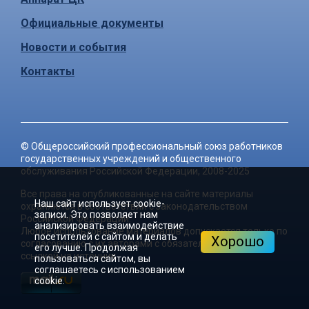
Официальные документы
Новости и события
Контакты
©
Общероссийский профессиональный союз работников
государственных учреждений и общественного
обслуживания Российской Федерации
, 2008-2025
Все права на опубликованные на сайте материалы
Наш сайт использует cookie-
охраняются в соответствии с законодательством
записи. Это позволяет нам
Российской Федерации.
анализировать взаимодействие
Любое использование материалов допускается только по
посетителей с сайтом и делать
Хорошо
согласованию с их авторами с обязательной активной
его лучше. Продолжая
ссылкой на источник.
пользоваться сайтом, вы
соглашаетесь с использованием
cookie.