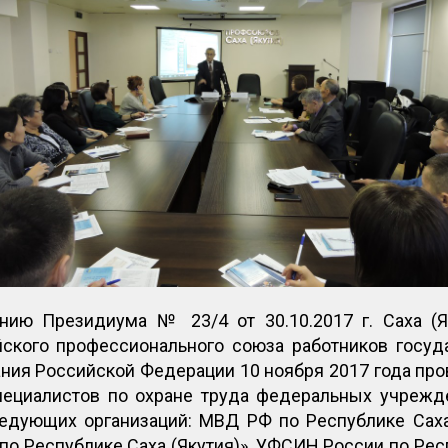
нию Президиума № 23/4 от 30.10.2017 г. Саха (Я
ского профессионального союза работников госу
ния Российской Федерации 10 ноября 2017 года пр
ециалистов по охране труда федеральных учрежд
ледующих организаций: МВД РФ по Республике Саха
по Республике Саха (Якутия)», УФСИН России по Респ