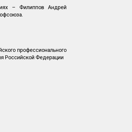
ниях – Филиппов Андрей
рофсоюза.
йского профессионального
ия Российской Федерации