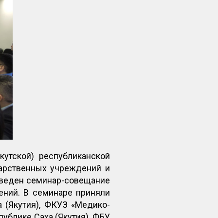
кутской) республиканской
дарственных учреждений и
оведен семинар-совещание
ений. В семинаре приняли
 (Якутия), ФКУЗ «Медико-
ублике Саха (Якутия), ФБУ