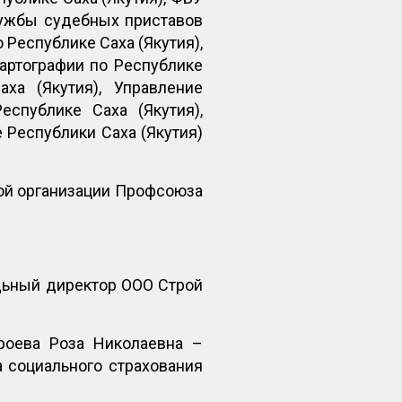
лужбы судебных приставов
 Республике Саха (Якутия),
артографии по Республике
ха (Якутия), Управление
спублике Саха (Якутия),
Республики Саха (Якутия)
ой организации Профсоюза
дьный директор ООО Строй
роева Роза Николаевна –
 социального страхования