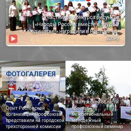
Участников конкурса рисунков
«Народы России: вместе в труде и
единстве!» наградили в Ростове-на-
Дону
ФОТОГАЛЕРЕЯ
В Калужской области
Опыт Ростовской
прошел
организации Профсоюза
межрегиональный
представили на городской
молодежный
трехсторонней комиссии
профсоюзный семинар