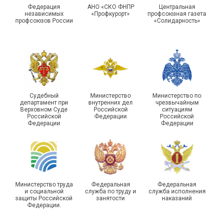
Московской городской
туризма прошли в Омской
Федерация
АНО «СКО ФНПР
Центральная
независимых
«Профкурорт»
профсоюзная газета
организации Профсоюза
области
профсоюзов России
«Солидарность»
Судебный
Министерство
Министерство по
департамент при
внутренних дел
чрезвычайным
Чествование ветеранов
Верховном Суде
Российской
ситуациям
Российской
Федерации
Российской
боевых действий
Подписано соглашение с
Федерации
Федерации
Похвистневского района
ГУ ФССП по Самарской
Самарской области
области
Министерство труда
Федеральная
Федеральная
и социальной
служба по труду и
служба исполнения
защиты Российской
занятости
наказаний
Федерации.
29 первичных