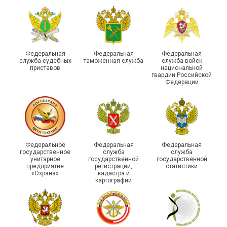
профсоюзных
организаций ГУФСИН
России по Пермскому
Единство традиций и сила
краю приняли участие в
духа
туристическом слете
Федеральная
Федеральная
Федеральная
служба судебных
таможенная служба
служба войск
приставов
национальной
гвардии Российской
Федерации
215-й юбилей
Федеральное
Федеральная
Федеральная
государственной
государственное
служба
служба
унитарное
государственной
государственной
статистики отметили в
Храбрым детям – добрые
предприятие
регистрации,
статистики
Республике Саха (Якутия)
подарки
«Охрана»
кадастра и
картографии