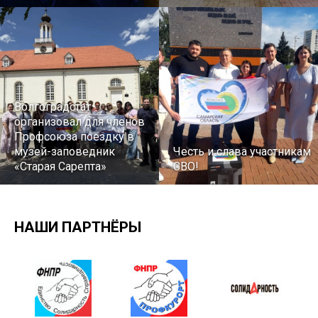
Волгоградстат
организовал для членов
Профсоюза поездку в
музей-заповедник
Честь и слава участникам
«Старая Сарепта»
СВО!
НАШИ ПАРТНЁРЫ
Турслет и Спартакиада –
IX Туристический слёт
праздники спорта и