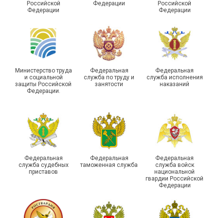
Российской
Федерации
Российской
боевых действий
Подписано соглашение с
Федерации
Федерации
Похвистневского района
ГУ ФССП по Самарской
Самарской области
области
Министерство труда
Федеральная
Федеральная
и социальной
служба по труду и
служба исполнения
защиты Российской
занятости
наказаний
Федерации.
29 первичных
профсоюзных
организаций ГУФСИН
России по Пермскому
Единство традиций и сила
краю приняли участие в
духа
туристическом слете
Федеральная
Федеральная
Федеральная
служба судебных
таможенная служба
служба войск
приставов
национальной
гвардии Российской
Федерации