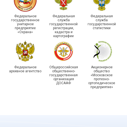
215-й юбилей
Федеральное
Федеральная
Федеральная
государственной
государственное
служба
служба
унитарное
государственной
государственной
статистики отметили в
Храбрым детям – добрые
предприятие
регистрации,
статистики
Республике Саха (Якутия)
подарки
«Охрана»
кадастра и
картографии
Федеральное
Общероссийская
Акционерное
архивное агентство
общественно-
общество
государственная
«Московское
организация
протезно-
ДОСААФ
ортопедическое
предприятие»