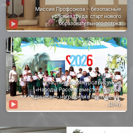
Миссия Профсоюза – безопасные
условия труда: старт нового
образовательного потока
Участников конкурса рисунков
«Народы России: вместе в труде и
единстве!» наградили в Ростове-на-
Дону