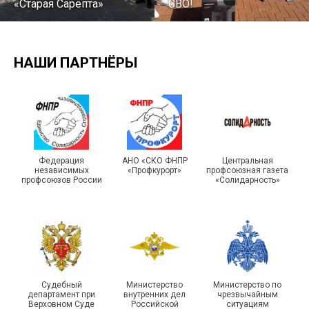
«Старая Сарепта»
СВО!
НАШИ ПАРТНЁРЫ
Турслет и Спартакиада –
IX Туристический слёт
праздники спорта и
Московской городской
туризма прошли в Омской
Федерация
АНО «СКО ФНПР
Центральная
независимых
«Профкурорт»
профсоюзная газета
организации Профсоюза
области
профсоюзов России
«Солидарность»
Судебный
Министерство
Министерство по
департамент при
внутренних дел
чрезвычайным
Чествование ветеранов
Верховном Суде
Российской
ситуациям