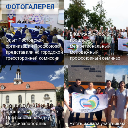
ФОТОГАЛЕРЕЯ
В Калужской области
Опыт Ростовской
прошел
организации Профсоюза
межрегиональный
представили на городской
молодежный
трехсторонней комиссии
профсоюзный семинар
Волгоградстат
организовал для членов
Профсоюза поездку в
музей-заповедник
Честь и слава участникам