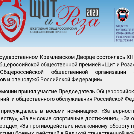
Государственном Кремлевском Дворце состоялась ХI
бщероссийской общественной премией «Щит и Роза».
бщероссийской общественной организации «
ов и спецслужб Российской Федерации».
емонии принял участие Председатель Общероссийск
ний и общественного обслуживания Российской Фед
присуждалась в восьми номинациях: «За верност
ству», «За высокие спортивные достижения», «За о
сердце», «За противодействие незаконному обороту
тниц боевых действий в Великой отечественной вой