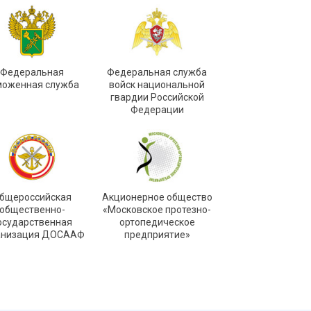
Федеральная
Федеральная служба
моженная служба
войск национальной
гвардии Российской
Федерации
бщероссийская
Акционерное общество
общественно-
«Московское протезно-
осударственная
ортопедическое
анизация ДОСААФ
предприятие»