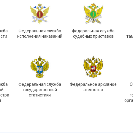
ужба
Федеральная служба
Федеральная служба
ости
исполнения наказаний
судебных приставов
та
ужба
Федеральная служба
Федеральное архивное
О
ой
государственной
агентство
астра
статистики
г
и
орг