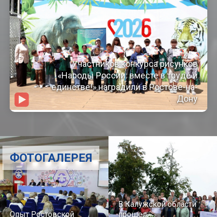
Участников конкурса рисунков
«Народы России: вместе в труде и
единстве!» наградили в Ростове-на-
Дону
ФОТОГАЛЕРЕЯ
В Калужской области
Опыт Ростовской
прошел