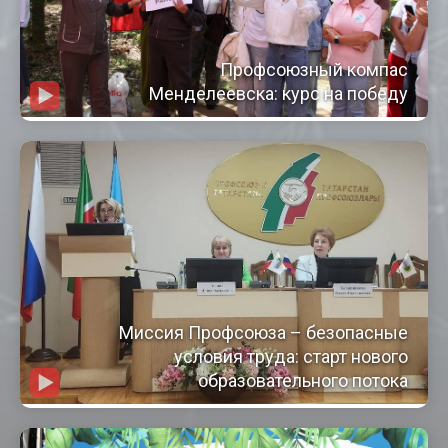
Профсоюзный компас
Менделеевска: курс на победу
Миссия Профсоюза – безопасные
условия труда: старт нового
образовательного потока