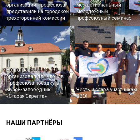
организации Профсоюза
межрегиональный
представили на городской
молодежный
трехсторонней комиссии
профсоюзный семинар
Волгоградстат
организовал для членов
Профсоюза поездку в
музей-заповедник
Честь и слава участникам
«Старая Сарепта»
СВО!
НАШИ ПАРТНЁРЫ