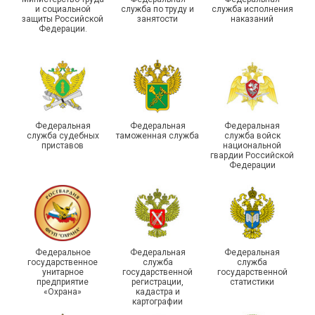
и социальной
служба по труду и
служба исполнения
защиты Российской
занятости
наказаний
Федерации.
29 первичных
профсоюзных
организаций ГУФСИН
России по Пермскому
Единство традиций и сила
краю приняли участие в
духа
туристическом слете
Федеральная
Федеральная
Федеральная
служба судебных
таможенная служба
служба войск
приставов
национальной
гвардии Российской
Федерации
215-й юбилей
Федеральное
Федеральная
Федеральная
государственной
государственное
служба
служба
унитарное
государственной
государственной
статистики отметили в
Храбрым детям – добрые
предприятие
регистрации,
статистики
Республике Саха (Якутия)
подарки
«Охрана»
кадастра и
картографии