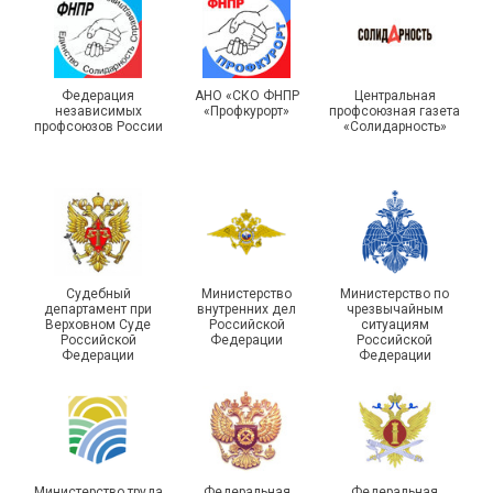
Турслет и Спартакиада –
IX Туристический слёт
праздники спорта и
Московской городской
туризма прошли в Омской
Федерация
АНО «СКО ФНПР
Центральная
независимых
«Профкурорт»
профсоюзная газета
организации Профсоюза
области
профсоюзов России
«Солидарность»
Судебный
Министерство
Министерство по
департамент при
внутренних дел
чрезвычайным
Чествование ветеранов
Верховном Суде
Российской
ситуациям
Российской
Федерации
Российской
боевых действий
Подписано соглашение с
Федерации
Федерации
Похвистневского района
ГУ ФССП по Самарской
Самарской области
области
Министерство труда
Федеральная
Федеральная