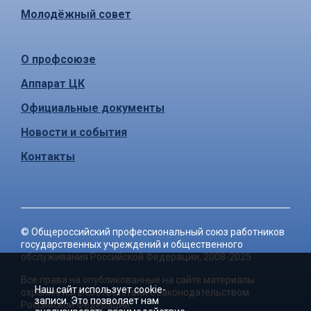
Молодёжный совет
О профсоюзе
Аппарат ЦК
Официальные документы
Новости и события
Контакты
©
Общероссийский профессиональный союз работников
государственных учреждений и общественного
обслуживания Российской Федерации
, 2008-2025
Все права на опубликованные на сайте материалы
Наш сайт использует cookie-
охраняются в соответствии с законодательством
записи. Это позволяет нам
Российской Федерации.