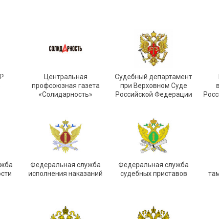
Р
Центральная
Судебный департамент
»
профсоюзная газета
при Верховном Суде
«Солидарность»
Российской Федерации
Росс
ужба
Федеральная служба
Федеральная служба
ости
исполнения наказаний
судебных приставов
та