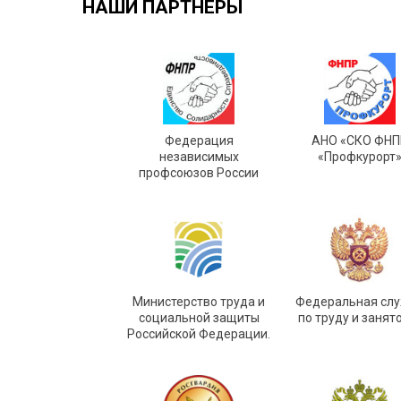
НАШИ ПАРТНЁРЫ
Федерация
АНО «СКО ФНП
независимых
«Профкурорт
профсоюзов России
Министерство труда и
Федеральная сл
социальной защиты
по труду и занят
Российской Федерации.