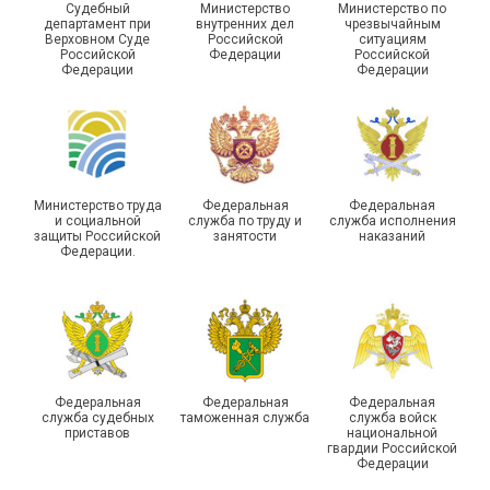
Судебный
Министерство
Министерство по
департамент при
внутренних дел
чрезвычайным
Чествование ветеранов
Верховном Суде
Российской
ситуациям
Российской
Федерации
Российской
боевых действий
Подписано соглашение с
Федерации
Федерации
Похвистневского района
ГУ ФССП по Самарской
Самарской области
области
Министерство труда
Федеральная
Федеральная
и социальной
служба по труду и
служба исполнения
защиты Российской
занятости
наказаний
Федерации.
29 первичных
профсоюзных
организаций ГУФСИН
России по Пермскому
Единство традиций и сила
краю приняли участие в
духа
туристическом слете
Федеральная
Федеральная
Федеральная
служба судебных
таможенная служба
служба войск
приставов
национальной
гвардии Российской
Федерации