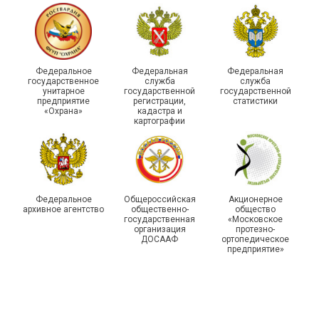
215-й юбилей
Федеральное
Федеральная
Федеральная
государственной
государственное
служба
служба
унитарное
государственной
государственной
статистики отметили в
Храбрым детям – добрые
предприятие
регистрации,
статистики
Республике Саха (Якутия)
подарки
«Охрана»
кадастра и
картографии
Федеральное
Общероссийская
Акционерное
архивное агентство
общественно-
общество
государственная
«Московское
организация
протезно-
ДОСААФ
ортопедическое
предприятие»