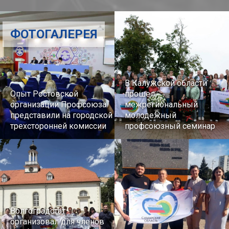
ФОТОГАЛЕРЕЯ
В Калужской области
Опыт Ростовской
прошел
организации Профсоюза
межрегиональный
представили на городской
молодежный
трехсторонней комиссии
профсоюзный семинар
Волгоградстат
организовал для членов