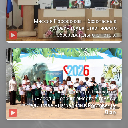
Миссия Профсоюза – безопасные
условия труда: старт нового
образовательного потока
Участников конкурса рисунков
«Народы России: вместе в труде и
единстве!» наградили в Ростове-на-
Дону