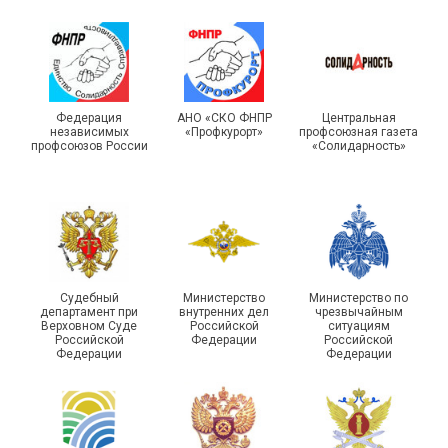
Турслет и Спартакиада –
IX Туристический слёт
праздники спорта и
Московской городской
туризма прошли в Омской
Федерация
АНО «СКО ФНПР
Центральная
независимых
«Профкурорт»
профсоюзная газета
организации Профсоюза
области
профсоюзов России
«Солидарность»
Судебный
Министерство
Министерство по
департамент при
внутренних дел
чрезвычайным
Чествование ветеранов
Верховном Суде
Российской
ситуациям
Российской
Федерации
Российской
боевых действий
Подписано соглашение с
Федерации
Федерации
Похвистневского района
ГУ ФССП по Самарской
Самарской области
области