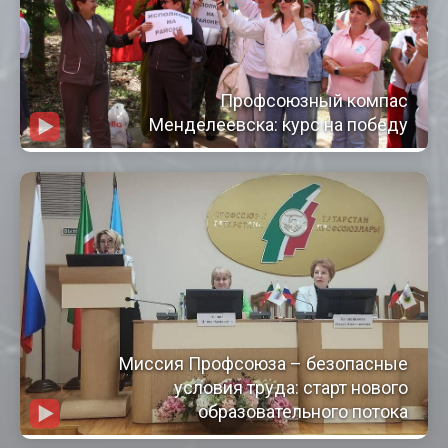
Профсоюзный компас
Менделеевска: курс на победу
Миссия Профсоюза – безопасные
условия труда: старт нового
образовательного потока