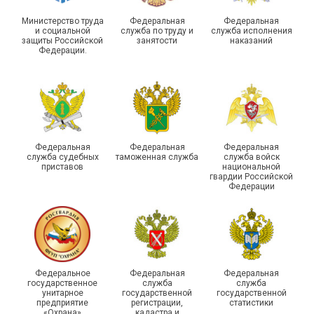
Министерство труда
Федеральная
Федеральная
и социальной
служба по труду и
служба исполнения
защиты Российской
занятости
наказаний
Федерации.
29 первичных
профсоюзных
организаций ГУФСИН
России по Пермскому
Единство традиций и сила
краю приняли участие в
духа
туристическом слете
Федеральная
Федеральная
Федеральная
служба судебных
таможенная служба
служба войск
приставов
национальной
гвардии Российской
Федерации
215-й юбилей
Федеральное
Федеральная
Федеральная
государственной
государственное
служба
служба
унитарное
государственной
государственной
статистики отметили в
Храбрым детям – добрые
предприятие
регистрации,
статистики
Республике Саха (Якутия)
подарки
«Охрана»
кадастра и