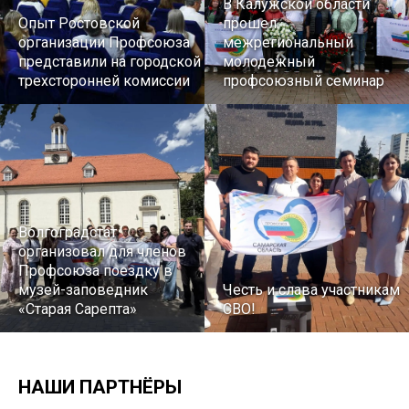
В Калужской области
Опыт Ростовской
прошел
организации Профсоюза
межрегиональный
представили на городской
молодежный
трехсторонней комиссии
профсоюзный семинар
Волгоградстат
организовал для членов
Профсоюза поездку в
музей-заповедник
Честь и слава участникам
«Старая Сарепта»
СВО!
НАШИ ПАРТНЁРЫ