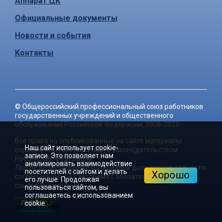
Аппарат ЦК
Официальные документы
Новости и события
Контакты
©
Общероссийский профессиональный союз работников
государственных учреждений и общественного
обслуживания Российской Федерации
, 2008-2025
Все права на опубликованные на сайте материалы
Наш сайт использует cookie-
охраняются в соответствии с законодательством
записи. Это позволяет нам
Российской Федерации.
анализировать взаимодействие
Любое использование материалов допускается только по
посетителей с сайтом и делать
Хорошо
согласованию с их авторами с обязательной активной
его лучше. Продолжая
ссылкой на источник.
пользоваться сайтом, вы
соглашаетесь с использованием
cookie.