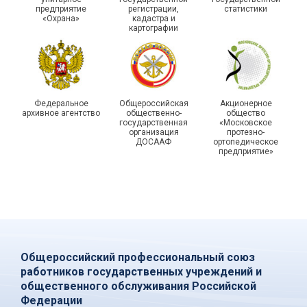
«Профсоюзная миссия –
Самаре получили
предприятие
регистрации,
статистики
2026»
дипломы
«Охрана»
кадастра и
картографии
Федеральное
Общероссийская
Акционерное
архивное агентство
общественно-
общество
государственная
«Московское
организация
протезно-
ДОСААФ
ортопедическое
предприятие»
Общероссийский профессиональный союз
работников государственных учреждений и
общественного обслуживания Российской
Федерации