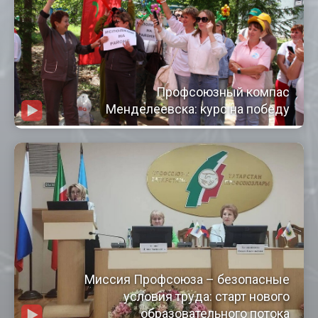
Профсоюзный компас
Менделеевска: курс на победу
Миссия Профсоюза – безопасные
условия труда: старт нового
образовательного потока