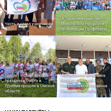
IX Туристический слёт
Честь и слава участникам
Московской городской
СВО!
организации Профсоюза
Турслет и Спартакиада –
Чествование ветеранов
праздники спорта и
боевых действий
туризма прошли в Омской
Похвистневского района
области
Самарской области