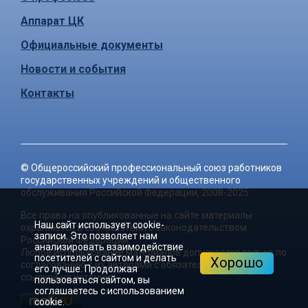
Аппарат ЦК
Официальные документы
Новости и события
Контакты
©
Общероссийский профессиональный союз работников
государственных учреждений и общественного
обслуживания Российской Федерации
, 2008-2025
Все права на опубликованные на сайте материалы
Наш сайт использует cookie-
охраняются в соответствии с законодательством
записи. Это позволяет нам
Российской Федерации.
анализировать взаимодействие
Любое использование материалов допускается только по
посетителей с сайтом и делать
Хорошо
согласованию с их авторами с обязательной активной
его лучше. Продолжая
ссылкой на источник.
пользоваться сайтом, вы
соглашаетесь с использованием
cookie.