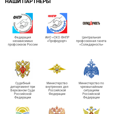
НАШИ ПАРТНЁРЫ
Подписано соглашение с
ГУ ФССП по Самарской
Единство традиций и сила
Федерация
АНО «СКО ФНПР
Центральная
независимых
«Профкурорт»
профсоюзная газета
области
духа
профсоюзов России
«Солидарность»
29 первичных
Судебный
Министерство
Министерство по
профсоюзных
департамент при
внутренних дел
чрезвычайным
организаций ГУФСИН
215-й юбилей
Верховном Суде
Российской
ситуациям
Российской
Федерации
Российской
России по Пермскому
государственной
Федерации
Федерации
краю приняли участие в
статистики отметили в
туристическом слете
Республике Саха (Якутия)