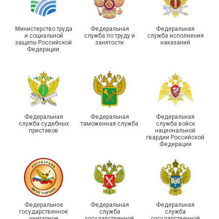
Министерство труда
Федеральная
Федеральная
и социальной
служба по труду и
служба исполнения
защиты Российской
занятости
наказаний
Федерации.
Молодежный совет
Адыгейской организации
Профсоюза подвел итоги
Храбрым детям – добрые
работы и наметил новые
подарки
векторы развития
Федеральная
Федеральная
Федеральная
служба судебных
таможенная служба
служба войск
приставов
национальной
гвардии Российской
Федерации
Члены Новосибирской
организации Профсоюза
приняли участие в
Выпускники школы
Федеральное
Федеральная
Федеральная
молодежном форуме
молодого профлидера в
государственное
служба
служба
унитарное
государственной
государственной