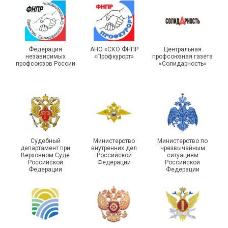
Турслет и Спартакиада –
IX Туристический слёт
праздники спорта и
Московской городской
туризма прошли в Омской
Федерация
АНО «СКО ФНПР
Центральная
независимых
«Профкурорт»
профсоюзная газета
организации Профсоюза
области
профсоюзов России
«Солидарность»
Судебный
Министерство
Министерство по
департамент при
внутренних дел
чрезвычайным
Чествование ветеранов
Верховном Суде
Российской
ситуациям
Российской
Федерации
Российской
боевых действий
Подписано соглашение с
Федерации
Федерации
Похвистневского района
ГУ ФССП по Самарской
Самарской области
области