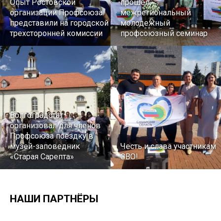
Опыт Ростовской
прошел
организации Профсоюза
межрегиональный
представили на городской
молодежный
трехсторонней комиссии
профсоюзный семинар
Волгоградстат
организовал для членов
Профсоюза поездку в
музей-заповедник
Честь и слава участникам
«Старая Сарепта»
СВО!
НАШИ ПАРТНЁРЫ