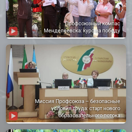
Профсоюзный компас
Менделеевска: курс на победу
Миссия Профсоюза – безопасные
условия труда: старт нового
образовательного потока