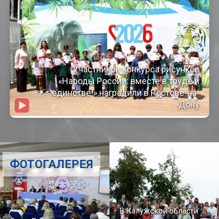
Участников конкурса рисунков
«Народы России: вместе в труде и
единстве!» наградили в Ростове-на-
Дону
ФОТОГАЛЕРЕЯ
В Калужской области