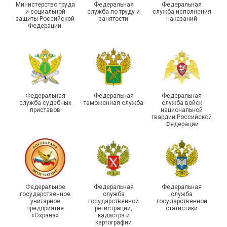
Министерство труда
Федеральная
Федеральная
и социальной
служба по труду и
служба исполнения
защиты Российской
занятости
наказаний
Федерации.
29 первичных
профсоюзных
организаций ГУФСИН
России по Пермскому
Единство традиций и сила
краю приняли участие в
духа
туристическом слете
Федеральная
Федеральная
Федеральная
служба судебных
таможенная служба
служба войск
приставов
национальной
гвардии Российской
Федерации
215-й юбилей
Федеральное
Федеральная
Федеральная
государственной
государственное
служба
служба
унитарное
государственной
государственной
статистики отметили в
Храбрым детям – добрые
предприятие
регистрации,
статистики
Республике Саха (Якутия)
подарки
«Охрана»
кадастра и
картографии