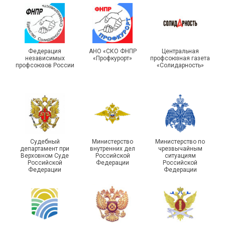
Подписано соглашение с
ГУ ФССП по Самарской
Единство традиций и сила
Федерация
АНО «СКО ФНПР
Центральная
независимых
«Профкурорт»
профсоюзная газета
области
духа
профсоюзов России
«Солидарность»
29 первичных
Судебный
Министерство
Министерство по
профсоюзных
департамент при
внутренних дел
чрезвычайным
организаций ГУФСИН
215-й юбилей
Верховном Суде
Российской
ситуациям
Российской
Федерации
Российской
России по Пермскому
государственной
Федерации
Федерации
краю приняли участие в
статистики отметили в
туристическом слете
Республике Саха (Якутия)