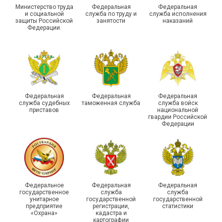
Министерство труда
Федеральная
Федеральная
и социальной
служба по труду и
служба исполнения
защиты Российской
занятости
наказаний
Федерации.
Молодежный совет
Адыгейской организации
Профсоюза подвел итоги
Храбрым детям – добрые
работы и наметил новые
подарки
векторы развития
Федеральная
Федеральная
Федеральная
служба судебных
таможенная служба
служба войск
приставов
национальной
гвардии Российской
Федерации
Члены Новосибирской
организации Профсоюза
приняли участие в
Выпускники школы
Федеральное
Федеральная
Федеральная
молодежном форуме
молодого профлидера в
государственное
служба
служба
унитарное
государственной
государственной
«Профсоюзная миссия –
Самаре получили
предприятие
регистрации,
статистики
2026»
дипломы
«Охрана»
кадастра и
картографии