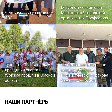
IX Туристический слёт
Честь и слава участникам
Московской городской
СВО!
организации Профсоюза
Турслет и Спартакиада –
Чествование ветеранов
праздники спорта и
боевых действий
туризма прошли в Омской
Похвистневского района
области
Самарской области
НАШИ ПАРТНЁРЫ