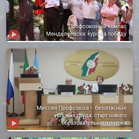
Профсоюзный компас
Менделеевска: курс на победу
Миссия Профсоюза – безопасные
условия труда: старт нового
образовательного потока