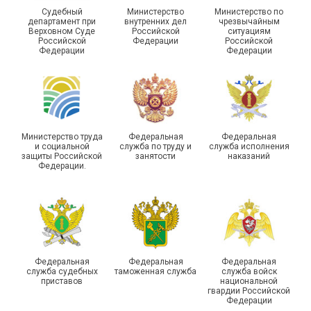
Судебный
Министерство
Министерство по
департамент при
внутренних дел
чрезвычайным
Чествование ветеранов
Верховном Суде
Российской
ситуациям
Российской
Федерации
Российской
боевых действий
Подписано соглашение с
Федерации
Федерации
Похвистневского района
ГУ ФССП по Самарской
Самарской области
области
Министерство труда
Федеральная
Федеральная
и социальной
служба по труду и
служба исполнения
защиты Российской
занятости
наказаний
Федерации.
29 первичных
профсоюзных
организаций ГУФСИН
России по Пермскому
Единство традиций и сила
краю приняли участие в
духа
туристическом слете
Федеральная
Федеральная
Федеральная
служба судебных
таможенная служба
служба войск
приставов
национальной
гвардии Российской
Федерации