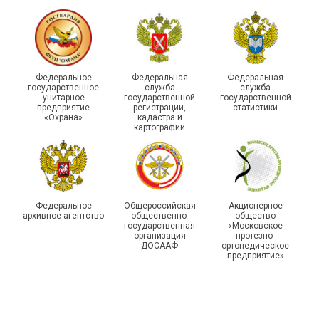
215-й юбилей
Федеральное
Федеральная
Федеральная
государственной
государственное
служба
служба
унитарное
государственной
государственной
статистики отметили в
Храбрым детям – добрые
предприятие
регистрации,
статистики
Республике Саха (Якутия)
подарки
«Охрана»
кадастра и
картографии
Федеральное
Общероссийская
Акционерное
архивное агентство
общественно-
общество
государственная
«Московское
организация
протезно-
ДОСААФ
ортопедическое
предприятие»