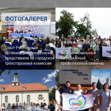
ФОТОГАЛЕРЕЯ
В Калужской области
Опыт Ростовской
прошел
организации Профсоюза
межрегиональный
представили на городской
молодежный
трехсторонней комиссии
профсоюзный семинар
Волгоградстат
организовал для членов