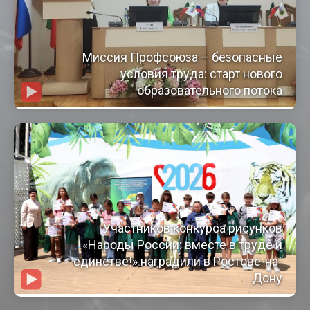
Миссия Профсоюза – безопасные
условия труда: старт нового
образовательного потока
Участников конкурса рисунков
«Народы России: вместе в труде и
единстве!» наградили в Ростове-на-
Дону