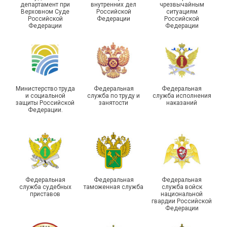
департамент при
внутренних дел
чрезвычайным
Чествование ветеранов
Верховном Суде
Российской
ситуациям
Российской
Федерации
Российской
боевых действий
Подписано соглашение с
Федерации
Федерации
Похвистневского района
ГУ ФССП по Самарской
Самарской области
области
Министерство труда
Федеральная
Федеральная
и социальной
служба по труду и
служба исполнения
защиты Российской
занятости
наказаний
Федерации.
29 первичных
профсоюзных
организаций ГУФСИН
России по Пермскому
Единство традиций и сила
краю приняли участие в
духа
туристическом слете
Федеральная
Федеральная
Федеральная
служба судебных
таможенная служба
служба войск
приставов
национальной
гвардии Российской
Федерации