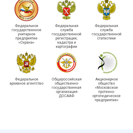
215-й юбилей
Федеральное
Федеральная
Федеральная
государственной
государственное
служба
служба
унитарное
государственной
государственной
статистики отметили в
Храбрым детям – добрые
предприятие
регистрации,
статистики
Республике Саха (Якутия)
подарки
«Охрана»
кадастра и
картографии
Федеральное
Общероссийская
Акционерное
архивное агентство
общественно-
общество
государственная
«Московское
организация
протезно-
ДОСААФ
ортопедическое
предприятие»