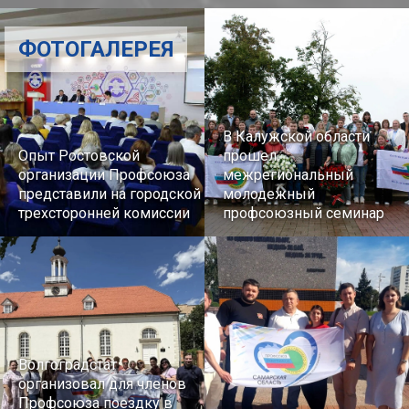
ФОТОГАЛЕРЕЯ
В Калужской области
Опыт Ростовской
прошел
организации Профсоюза
межрегиональный
представили на городской
молодежный
трехсторонней комиссии
профсоюзный семинар
Волгоградстат
организовал для членов
Профсоюза поездку в