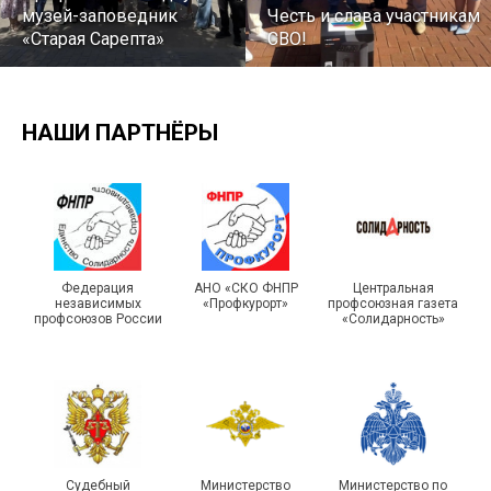
музей-заповедник
Честь и слава участникам
«Старая Сарепта»
СВО!
НАШИ ПАРТНЁРЫ
Турслет и Спартакиада –
IX Туристический слёт
праздники спорта и
Московской городской
туризма прошли в Омской
Федерация
АНО «СКО ФНПР
Центральная
независимых
«Профкурорт»
профсоюзная газета
организации Профсоюза
области
профсоюзов России
«Солидарность»
Судебный
Министерство
Министерство по