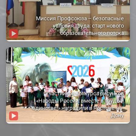
Миссия Профсоюза – безопасные
условия труда: старт нового
образовательного потока
Участников конкурса рисунков
«Народы России: вместе в труде и
единстве!» наградили в Ростове-на-
Дону